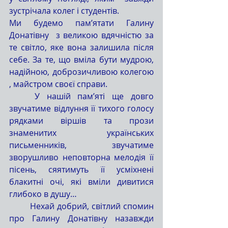
зустрічала колег і студентів.
Ми будемо пам’ятати Галину 
Донатівну  з великою вдячністю за 
те світло, яке вона залишила після 
себе. За те, що вміла бути мудрою, 
надійною, доброзичливою колегою
, майстром своєї справи.
	У нашій пам’яті ще довго 
звучатиме відлуння її тихого голосу 
рядками віршів та прози 
знаменитих українських 
письменників, звучатиме 
зворушливо неповторна мелодія її 
пісень, сяятимуть її усміхнені 
блакитні очі, які вміли дивитися 
глибоко в душу…
	Нехай добрий, світлий спомин 
про Галину Донатівну назавжди 