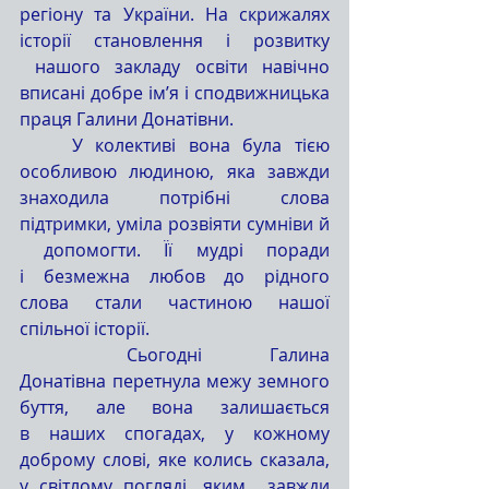
регіону та України. На скрижалях 
історії становлення і розвитку 
 нашого закладу освіти навічно 
вписані добре ім’я і сподвижницька 
праця Галини Донатівни.
	У колективі вона була тією 
особливою людиною, яка завжди 
знаходила потрібні слова 
підтримки, уміла розвіяти сумніви й 
 допомогти. Її мудрі поради 
і безмежна любов до рідного 
слова стали частиною нашої 
спільної історії.
	Сьогодні Галина 
Донатівна перетнула межу земного 
буття, але вона залишається 
в наших спогадах, у кожному 
доброму слові, яке колись сказала, 
у світлому погляді, яким  завжди 