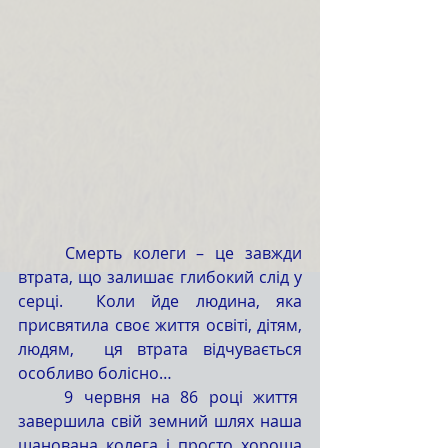
	Смерть колеги – це завжди 
втрата, що залишає глибокий слід у 
серці.  Коли йде людина, яка 
присвятила своє життя освіті, дітям, 
людям,  ця втрата відчувається 
особливо болісно…
	9 червня на 86 році життя  
завершила свій земний шлях наша 
шанована колега і просто хороша 