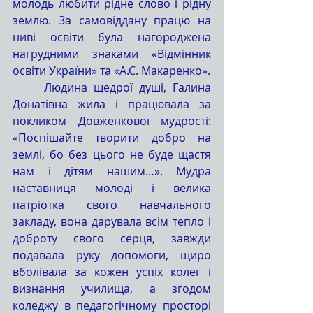
молодь любити рідне слово і рідну 
землю. За самовіддану працю на 
ниві освіти була нагороджена 
нагрудними знаками «Відмінник 
освіти України» та «А.С. Макаренко».
	Людина щедрої душі, Галина 
Донатівна жила і працювала за 
покликом Довженкової мудрості: 
«Поспішайте творити добро на 
землі, бо без цього не буде щастя 
нам і дітям нашим…». Мудра 
наставниця молоді і велика 
патріотка свого навчального 
закладу, вона дарувала всім тепло і 
доброту свого серця, завжди 
подавала руку допомоги, щиро 
вболівала за кожен успіх колег і 
визнання училища, а згодом 
коледжу в педагогічному просторі 