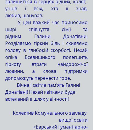
залишиться в серцях рідних, колег,  
учнів і всіх, хто її знав, 
любив, шанував.
	У цей важкий час приносимо 
щирі співчуття сім’ї та 
рідним Галини Донатівни. 
Розділяємо гіркий біль і схиляємо 
голову в глибокій скорботі. Нехай 
опіка Всевишнього полегшить 
гіркоту втрати найдорожчої 
людини, а слова підтримки 
допоможуть перенести горе.
	Вічна і світла пам’ять Галині 
Донатівні! Нехай квітками буде 
встелений її шлях у вічності!
Колектив Комунального закладу 
вищої освіти
«Барський гуманітарно-