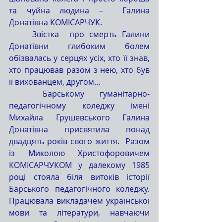
та чуйна людина –  Галина 
Донатівна КОМІСАРЧУК.
	Звістка  про смерть Галини 
Донатівни глибоким болем 
обізвалась у серцях усіх, хто її знав, 
хто працював разом з нею, хто був 
її вихованцем, другом...
	Барському гуманітарно-
педагогічному коледжу імені 
Михайла Грушевського Галина 
Донатівна присвятила понад 
двадцять років свого життя.  Разом 
із Миколою Христофоровичем 
КОМІСАРЧУКОМ у далекому 1985 
році стояла біля витоків історії 
Барського педагогічного коледжу. 
Працювала викладачем української 
мови та літератури, навчаючи 