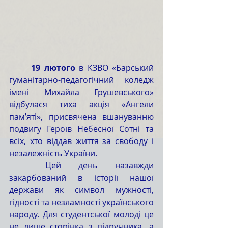
	19 лютого
 в КЗВО «Барський 
гуманітарно-педагогічний коледж 
імені Михайла Грушевського» 
відбулася тиха акція «Ангели 
пам’яті», присвячена вшануванню 
подвигу Героїв Небесної Сотні та 
всіх, хто віддав життя за свободу і 
незалежність України.
	Цей день назавжди 
закарбований в історії нашої 
держави як символ мужності, 
гідності та незламності українського 
народу. Для студентської молоді це 
не лише сторінка з підручника, а 