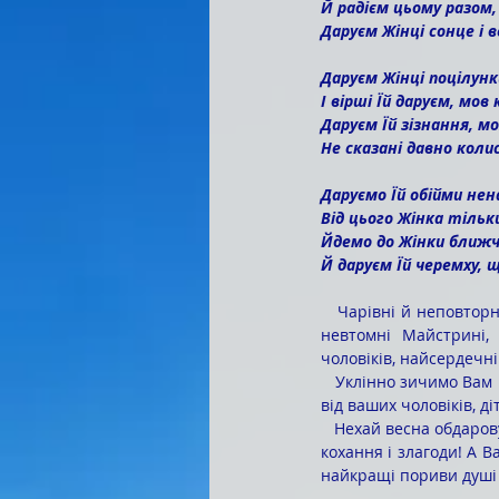
Й радієм цьому разом,
Даруєм Жінці сонце і в
Даруєм Жінці поцілунк
І вірші Їй даруєм, мо
Даруєм Їй зізнання, мо
Не сказані давно коли
Даруємо Їй обійми нен
Від цього Жінка тільк
Йдемо до Жінки ближч
Й даруєм Їй черемху, щ
   Чарівні й неповторні наші Жінки-колежанки, величаві Пані, спокусливі Красуні, креативні Викладачки, 
невтомні Майстрині, 
чоловіків, найсердечн
   Уклінно зичимо Вам міцного здоров'я, родинного затишку, стабільного добробуту, уваги, поваги і любові 
від ваших чоловіків, ді
   Нехай весна обдаровує Вас щедрим теплом, рясним буйноквіттям, благоденством добра і щастя, вірного 
кохання і злагоди! А 
найкращі пориви душі 