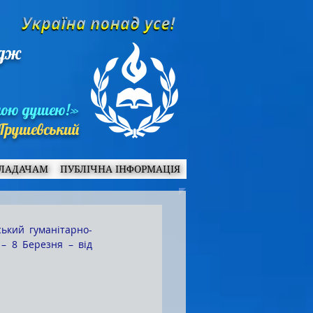
едж
ною душею!»
Грушевський
ЛАДАЧАМ
ПУБЛІЧНА ІНФОРМАЦІЯ
 8 Березня – від 