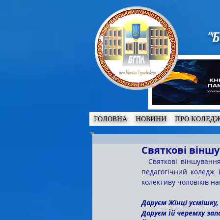
"Б
ГОЛОВНА
НОВИНИ
ПРО КОЛЕД
Святкові вінш
  Святкові віншування Жінкам-Берегиням Комунального закладу вищої освіти «Барський гуманітарно-
педагогічний коледж 
колективу чоловіків н
Даруєм Жінці усмішку,
Даруєм Їй черемху за