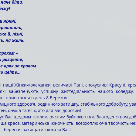
 наче діти,
есну!
и ніжні,
в кришталь,
же й, пізні,
сь, на жаль.
ароком –
и розцвіте,
е крок за кроком
о цвіте...
які забезпечують успішну життєдіяльність нашого коледжу, п
іші привітання в день 8 Березня!
тей, онуків та всіх, хто для вас дорогий!
Ваша краса, материнська жіночність, всеохоплююча творчість не
– берегти, захищати і кохати Вас!