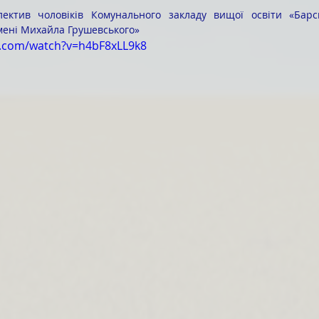
мені Михайла Грушевського»
e.com/watch?v=h4bF8xLL9k8