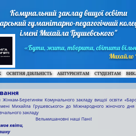
Комунальний заклад вищої освіти
арський гуманітарно-педагогічний кол
імені Михайла Грушевського"
«Бути, жити, творити, світити віль
Михайло 
Ж
ОСВІТНЯ ДІЯЛЬНІСТЬ
АБІТУРІЄНТАМ
СТУДЕНТАМ
ВИК
ування
імені Михайла Грушевського» до Міжнародного жіночого дня –
авчального закладу
Вельмишановні наші Пані!
 мов квіти,
пашну