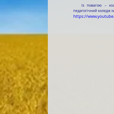
   Із повагою – колектив чоловіків Комунального закладу вищої освіти «Барський гуманітарно-
педагогічний коледж і
https://www.youtub