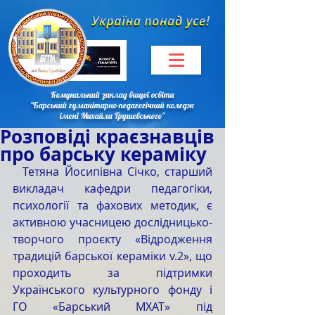
Комунальний заклад вищої освіти
"Барський гуманітарно-педагогічний коледж
імені Михайла Грушевського"
Розповіді краєзнавців
про барську кераміку
  Тетяна Йосипівна Січко, старший 
викладач кафедри педагогіки, 
психології та фахових методик, є 
активною учасницею дослідницько-
творчого проєкту «Відродження 
традицій барської кераміки v.2», що 
проходить за підтримки 
Українського культурного фонду і 
ГО «Барський МХАТ» під 