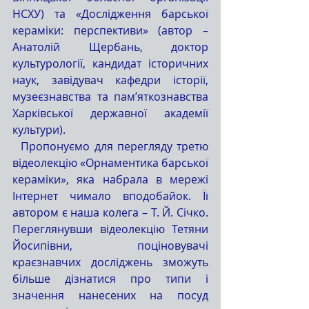
НСХУ) та «Дослідження барської 
кераміки: перспективи» (автор – 
Анатолій Щербань, доктор 
культурології, кандидат історичних 
наук, завідувач кафедри історії, 
музеєзнавства та пам’яткознавства 
Харківської державної академії 
культури). 
  Пропонуємо для перегляду третю 
відеолекцію «Орнаментика барської 
кераміки», яка набрала в мережі 
Інтернет чимало вподобайок. Її 
автором є наша колега – Т. Й. Січко. 
Переглянувши відеолекцію Тетяни 
Йосипівни, поціновувачі 
краєзнавчих досліджень зможуть 
більше дізнатися про типи і 
значення нанесених на посуд 