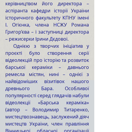
керівництвом його директора – 
аспіранта кафедри історії України 
історичного факультету КПНУ імені 
І. Огієнка, члена НСЖУ Романа 
Григор’єва – і заступниці директора 
– режисерки Ірини Дєдової. 
  Однією з творчих ініціатив у 
проєкті було створення серії 
відеолекцій про історію та розвиток 
барської кераміки – давнього 
ремесла містян, нині – однієї з 
найвідоміших візитівок нашого 
древнього Бара. Особливої 
популярності серед глядачів набули 
відеолекції «Барська кераміка» 
(автор – Володимир Титаренко, 
мистецтвознавець, заслужений діяч 
мистецтв України, член правління 
Вінницької обласної організації 