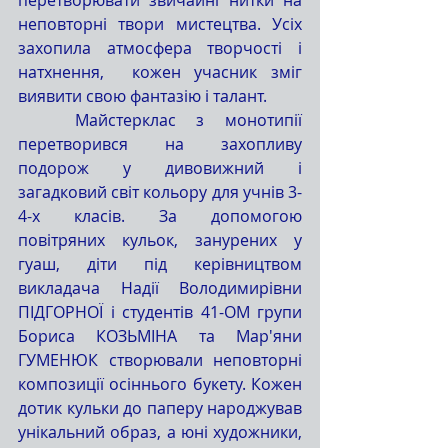
неповторні твори мистецтва. Усіх 
захопила атмосфера творчості і 
натхнення,  кожен учасник зміг 
виявити свою фантазію і талант.
	Майстерклас з монотипії 
перетворився на захопливу 
подорож у дивовижний і 
загадковий світ кольору для учнів 3-
4-х класів. За допомогою 
повітряних кульок, занурених у 
гуаш, діти під керівництвом 
викладача Надії Володимирівни 
ПІДГОРНОЇ і студентів 41-ОМ групи 
Бориса КОЗЬМІНА та Мар'яни 
ГУМЕНЮК створювали неповторні 
композиції осіннього букету. Кожен 
дотик кульки до паперу народжував 
унікальний образ, а юні художники, 