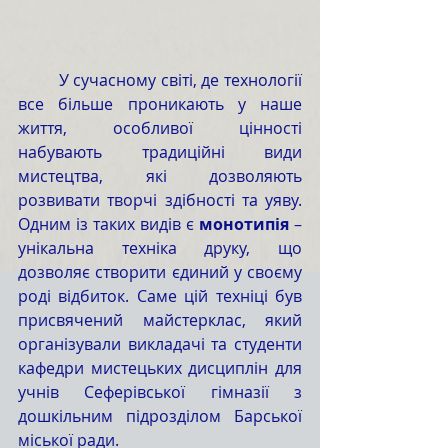
	У сучасному світі, де технології 
все більше проникають у наше 
життя, особливої цінності 
набувають традиційні види 
мистецтва, які дозволяють 
розвивати творчі здібності та уяву. 
Одним із таких видів є 
монотипія
 – 
унікальна техніка друку, що 
дозволяє створити єдиний у своєму 
роді відбиток. Саме цій техніці був 
присвячений майстерклас, який 
організували викладачі та студенти 
кафедри мистецьких дисциплін для 
учнів Сеферівської гімназії з 
дошкільним підрозділом Барської 
міської ради.