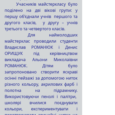
	Учасників майстеркласу було 
поділено на дві вікові групи: у 
першу об’єднали учнів  першого та 
другого класів,  у другу – учнів 
третього та четвертого класів.
	Для наймолодших 
майстерклас проводили студенти 
Владислав РОМАНЮК і Денис 
ОРИЩУК під керівництвом 
викладача Альони Миколаївни 
РОМАНЮК. Дітям було 
запропоновано створити яскраві 
осінні пейзажі за допомогою ниток 
різного кольору, акрилових фарб і 
полотна на підрамнику. 
Використовуючи пензлі і палітри,  
школярі вчилися поєднувати 
кольори, експериментувати і 
перетворювати звичайні нитки на 