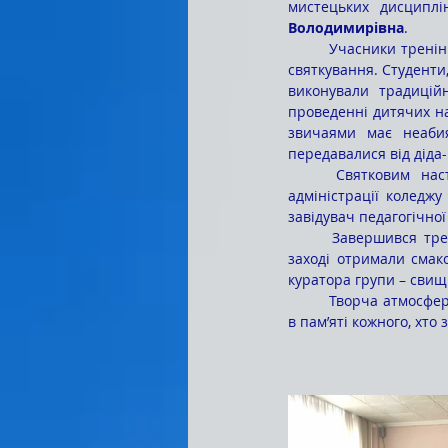
мистецьких дисциплі
Володимирівна
. 
	Учасники тренінгу детально ознайомились із народним обрядом Стрітення та особливостями його 
святкування. Студенти,
виконували традицій
проведенні дитячих на
звичаями має неабия
передавалися від діда-
	Святковим настроєм і позитивною атмосферою тематичного дійства пройнялися і члени 
адміністрації коледж
завідувач педагогічної
	Завершився тренінг колективним флешмобом учасників. Варто відзначити, що всі присутні на 
заході отримали смак
куратора групи – свищ
	Творча атмосфера, чудова акторська гра студентів, пошанування народних традицій закарбуються 
в пам’яті кожного, хто