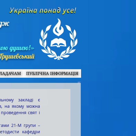
едж
ною душею!»
Грушевський
ЛАДАЧАМ
ПУБЛІЧНА ІНФОРМАЦІЯ
в, на якому можна 
 проведення свят і 
 в стінах нашого коледжу відбувався тематичний тренінг зі студентами 21-М групи – 
етодисти кафедри 