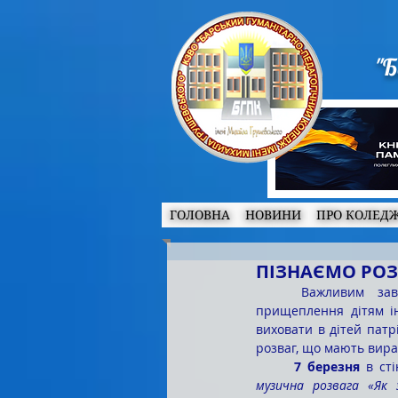
"Б
ГОЛОВНА
НОВИНИ
ПРО КОЛЕД
ПІЗНАЄМО РОЗ
	Важливим завданням патріотичного виховання в дошкільному навчальному закладі є 
прищеплення дітям ін
виховати в дітей патрі
розваг, що мають вира
7 березня
музична розвага «Як 