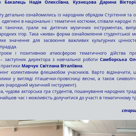
н 
Бакалець Надія Олексіївна
, 
Кузнєцова Дарина Вікторі
 одягнені в національні і тематичні костюми, співали народні пі
ні таночки, грали на дитячих музичних інструментах, випр
родних ігор. Така «жива» форма ознайомлення студентської мо
ке значення для засвоєння важливих культурних цінносте
прадіда. 
у – заступник директора з навчальної роботи 
Самборська Ол
 практики 
Марчук Світлана Віталіївна
.
олики у вигляді пташечки-провісниці весни, а також символіч
ик (народний музичний інструмент).
 знайшов час і можливість долучитися до участі в тематичному тр
старши