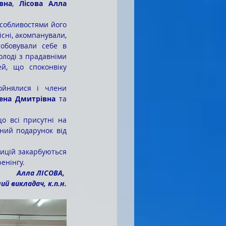
вна
, 
Лісова Алла 
сні, акомпанували, 
обовували себе в 
лоді з прадавніми 
й, що споконвіку 
ена Дмитрівна
 та 
ний подарунок від 
енінгу.
Алла ЛІСОВА, 
й викладач, к.п.н.