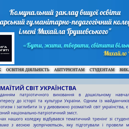
Комунальний заклад вищої освіти
арський гуманітарно-педагогічний кол
імені Михайла Грушевського"
«Бути, жити, творити, світити віль
Михайло 
Ж
ОСВІТНЯ ДІЯЛЬНІСТЬ
АБІТУРІЄНТАМ
СТУДЕНТАМ
ВИК
МАЇТИЙ СВІТ УКРАЇНСТВА
тересу до історії та культури України. Одним із майданчикі
отизм і заглибити їх у дивовижно розмаїтий світ українства, є
зний національно-патріотичний зміст.
зима з весною зустрічається»
, яку підготували і провели м