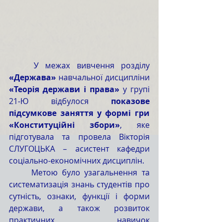
	У межах вивчення розділу 
«Держава» 
навчальної дисципліни 
«Теорія держави і права»
 у групі 
21-Ю відбулося 
показове 
підсумкове заняття у формі гри 
«Конституційні збори»
, яке 
підготувала та провела Вікторія 
СЛУГОЦЬКА – асистент кафедри 
соціально-економічних дисциплін.
	Метою було узагальнення та 
систематизація знань студентів про 
сутність, ознаки, функції і форми 
держави, а також розвиток 
практичних навичок 