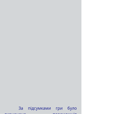
	За підсумками гри було 