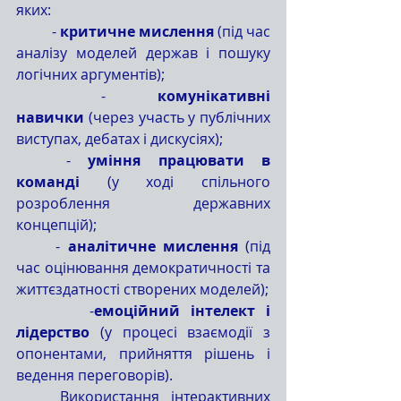
яких:
	- 
критичне мислення
 (під час 
аналізу моделей держав і пошуку 
логічних аргументів);
	- 
комунікативні 
навички
 (через участь у публічних 
виступах, дебатах і дискусіях);
	- 
уміння працювати в 
команді
 (у ході спільного 
розроблення державних 
концепцій);	 																
	- 
аналітичне мислення
 (під 
час оцінювання демократичності та 
життєздатності створених моделей);
-
емоційний інтелект і 
лідерство
 (у процесі взаємодії з 
опонентами, прийняття рішень і 
ведення переговорів).
	Використання інтерактивних 