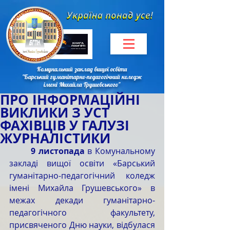
Комунальний заклад вищої освіти
"Барський гуманітарно-педагогічний коледж
імені Михайла Грушевського"
ПРО ІНФОРМАЦІЙНІ
ВИКЛИКИ З УСТ
ФАХІВЦІВ У ГАЛУЗІ
ЖУРНАЛІСТИКИ
9 листопада
 в Комунальному 
закладі вищої освіти «Барський 
гуманітарно-педагогічний коледж 
імені Михайла Грушевського» в 
межах декади гуманітарно-
педагогічного факультету, 
присвяченого Дню науки, відбулася 