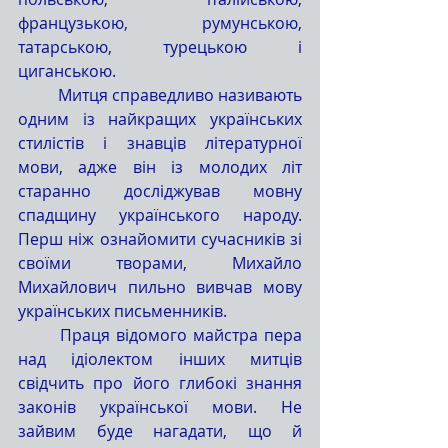
французькою, румунською, 
татарською, турецькою і 
циганською.
	Митця справедливо називають 
одним із найкращих українських 
стилістів і знавців літературної 
мови, адже він із молодих літ 
старанно досліджував мовну 
спадщину українського народу. 
Перш ніж ознайомити сучасників зі 
своїми творами, Михайло 
Михайлович пильно вивчав мову 
українських письменників.
	Праця відомого майстра пера 
над ідіолектом інших митців 
свідчить про його глибокі знання 
законів української мови. Не 
зайвим буде нагадати, що й 