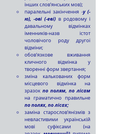
інших слов’янських мов);
паралельні закінчення -
у (-
ю), -ові (-еві)
 в родовому і 
давальному відмінках 
іменників-назв істот 
чоловічого роду другої 
відміни;
обов’язкове вживання 
кличного відмінка у 
творенні форм звертання;
зміна калькованих форм 
місцевого відмінка на 
зразок 
по полям, по лісам 
на граматично правильне 
по полях, по лісах;
заміна старослов’янізмів з 
невластивими українській 
мові суфіксами (на 
зразок
 мовчущий) 
питомо 