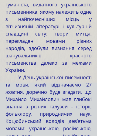
гуманіста, видатного українського 
письменника, якому належить одне 
з найпочесніших місць у 
вітчизняній літературі і культурній 
спадщині світу: твори митця, 
перекладені мовами різних 
народів, здобули визнання серед 
шанувальників красного 
письменства далеко за межами 
України.
	У День української писемності 
та мови, який відзначаємо 27 
жовтня, доречно буде згадати, що 
Михайло Михайлович мав глибокі 
знання з різних галузей – історії, 
фольклору, природничих наук. 
Коцюбинський володів дев’ятьма 
мовами: українською, російською, 
польською, італійською, 