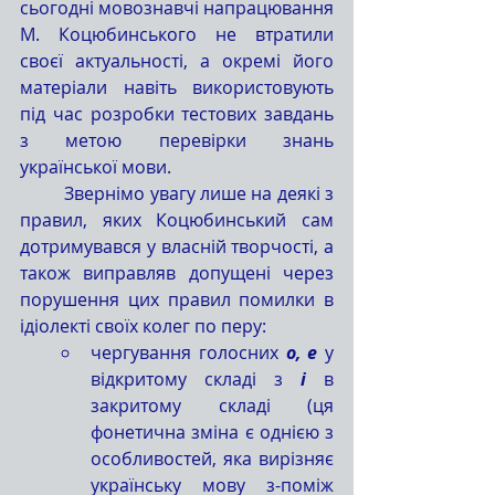
сьогодні мовознавчі напрацювання 
М. Коцюбинського не втратили 
своєї актуальності, а окремі його 
матеріали навіть використовують 
під час розробки тестових завдань 
з метою перевірки знань 
української мови.
	Звернімо увагу лише на деякі з 
правил, яких Коцюбинський сам 
дотримувався у власній творчості, а 
також виправляв допущені через 
порушення цих правил помилки в 
ідіолекті своїх колег по перу:
чергування голосних 
о, е
 у 
відкритому складі з 
і
 в 
закритому складі (ця 
фонетична зміна є однією з 
особливостей, яка вирізняє 
українську мову з-поміж 