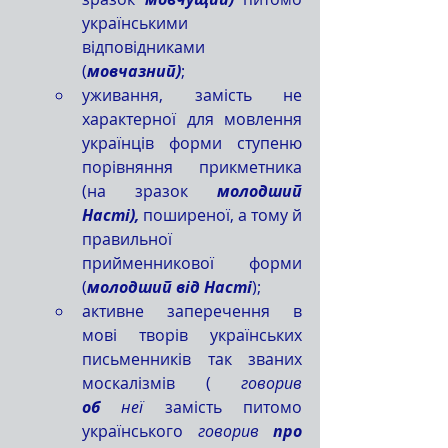
українськими 
відповідниками 
(
мовчазний)
;
уживання, замість не 
характерної для мовлення 
українців форми ступеню 
порівняння прикметника 
(на зразок 
молодший 
Насті), 
поширеної, а тому й 
правильної 
прийменникової форми 
(
молодший від Насті
);
активне заперечення в 
мові творів українських 
письменників так званих 
москалізмів ( 
говорив 
об
 неї
 замість питомо 
українського 
говорив 
про