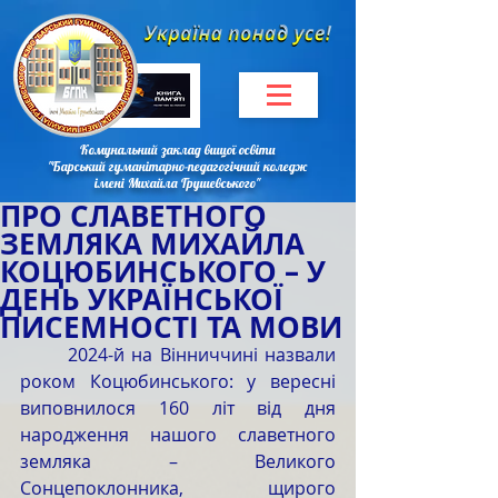
Комунальний заклад вищої освіти
"Барський гуманітарно-педагогічний коледж
імені Михайла Грушевського"
ПРО СЛАВЕТНОГО
ЗЕМЛЯКА МИХАЙЛА
КОЦЮБИНСЬКОГО – У
ДЕНЬ УКРАЇНСЬКОЇ
ПИСЕМНОСТІ ТА МОВИ
	2024-й на Вінниччині назвали 
роком Коцюбинського: у вересні 
виповнилося 160 літ від дня 
народження нашого славетного 
земляка – Великого 
Сонцепоклонника, щирого 