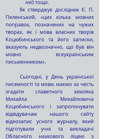
неї
) тощо.
	Як стверджує дослідник Є. П. 
Пеленський, «цих кілька мовних 
поправок, позначених на чужих 
творах, як і мова власних творів 
Коцюбинського та його записки, 
вказують недвозначно, що був він 
мовно всеукраїнським 
письменником».
	Сьогодні, у День української 
писемності та мови, маємо за честь 
згадати славетного земляка 
Михайла Михайловича 
Коцюбинського і запропонувати 
відвідувачам нашого сайту 
відеозапис усного журналу, який 
підготували учні та викладачі 
Обласного наукового ліцею з 