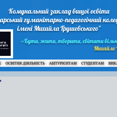
Комунальний заклад вищої освіти
арський гуманітарно-педагогічний кол
імені Михайла Грушевського"
«Бути, жити, творити, світити віль
Михайло 
Ж
ОСВІТНЯ ДІЯЛЬНІСТЬ
АБІТУРІЄНТАМ
СТУДЕНТАМ
ВИК
ь