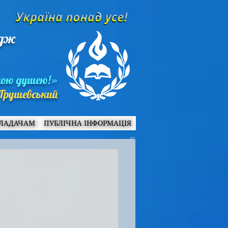
едж
ною душею!»
Грушевський
ЛАДАЧАМ
ПУБЛІЧНА ІНФОРМАЦІЯ