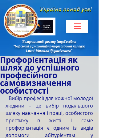
Комунальний заклад вищої освіти
"Барський гуманітарно-педагогічний коледж
імені Михайла Грушевського"
Профорієнтація як
шлях до успішного
професійного
самовизначення
особистості
  Вибір професії для кожної молодої 
людини – це вибір подальшого 
шляху навчання і праці, особистого 
престижу в житті. І саме 
профорієнтація є одним із видів 
допомоги абітурієнтам у 