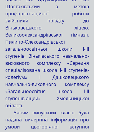
Шостаківський з метою 
профорієнтаційної роботи 
здійснили поїздку до 
Віньковецького ліцею, 
Великоолександріївської гімназії, 
Пилипо-Олександрівської 
загальноосвітньої школи I-III 
ступенів, Зіньківського навчально-
виховного комплексу «Середня 
спеціалізована школа I-III ступенів-
колегіум» і Дашковецького 
навчально-виховного комплексу 
«Загальноосвітня школа I-II 
ступенів-ліцей» Хмельницької 
області.
  Учням випускних класів була 
надана вичерпна інформація про 
умови цьогорічної вступної 