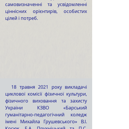
самовизначенні та усвідомленні 
ціннісних орієнтирів, особистих 
цілей і потреб.
  18 травня 2021 року викладачі 
циклової комісії фізичної культури, 
фізичного виховання та захисту 
України КЗВО «Барський 
гуманітарно-педагогічний коледж 
імені Михайла Грушевського» В.І. 
Косюк, Е.А. Прухніцький та П.С. 