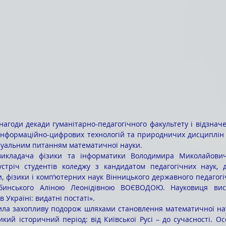
 нагоди декади гуманітарно-педагогічного факультету і відзнач
інформаційно-цифрових технологій та природничих дисциплін в
ктуальним питанням математичної науки.
стріч студентів коледжу з кандидатом педагогічних наук, д
, фізики і комп’ютерних наук Вінницького державного педагогіч
бинського Аліною Леонідівною ВОЄВОДОЮ. Науковиця вист
 Україні: видатні постаті».
кий історичний період: від Київської Русі – до сучасності. Ос