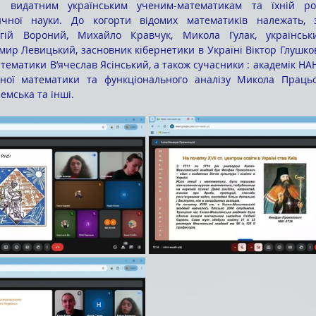
а видатним українським ученим-математикам та їхній рол
ичної науки. До когорти відомих математиків належать, 
ргій Вороний, Михайло Кравчук, Микола Гулак, українськ
мир Левицький, засновник кібернетики в Україні Віктор Глушков
тематики В’ячеслав Ясінський, а також сучасники : академік НАН
ної математики та функціонального аналізу Микола Працьов
мська та інші.