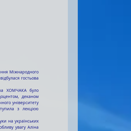
ення Міжнародного 
ідбулася гостьова 
оцентом, деканом 
ного університету 
упила з лекцією 
обливу увагу Аліна 