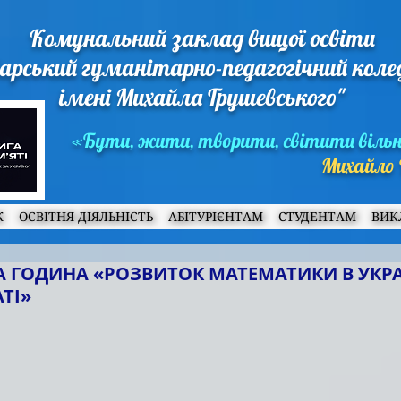
Комунальний заклад вищої освіти
арський гуманітарно-педагогічний кол
імені Михайла Грушевського"
«Бути, жити, творити, світити віль
Михайло 
Ж
ОСВІТНЯ ДІЯЛЬНІСТЬ
АБІТУРІЄНТАМ
СТУДЕНТАМ
ВИК
 ГОДИНА «РОЗВИТОК МАТЕМАТИКИ В УКРА
ТІ»