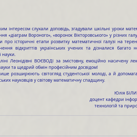
ня «діаграм Вороного», «воронок Вікторовського» у різних галу
и про історичні етапи розвитку математичної галузі на терен
ення відкриттів українських учених та дізналися багато но
 науки.
ауки та щедрий обмін професійним досвідом!
ських науковців у світову математичну спадщину.
Юлія БІЛИК
доцент кафедри інфо
технологій та прир