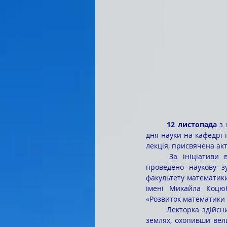
	12 листопада
 з
дня науки на кафедрі 
лекція, присвячена а
	За ініціативи викладача фізики та інформатики Володимира Миколайовича ХОМЧАКА було 
проведено наукову зу
факультету математики
імені Михайла Коцю
«Розвиток математики в
	Лекторка здійснила захопливу подорож шляхами становлення математичної науки на українських 
землях, охопивши вели