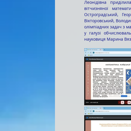
Леонідівна приділил
вітчизняної математ
Остроградський, Гео
Вікторовський, Володи
олімпіадних задач з ма
у галузі обчислюваль
науковиця Марина Вязе