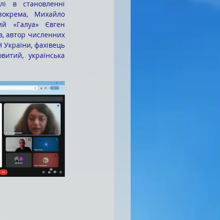
і в становленні 
зокрема, Михайло 
ий «Галуа» Євген 
, автор численних 
 України, фахівець 
итий, українська 