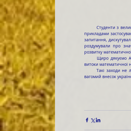
	Студенти з великим інтересом слухали доповідь, згадували шкільні уроки математики, цікавилися 
прикладами застосуван
запитання, дискутувал
роздумували про знач
розвитку математичної
	Щиро дякуємо Аліні Леонідівні ВОЄВОДІ за змістовну, емоційно насичену лекцію про історичні 
витоки математичної н
	Такі заходи не лише розширюють світогляд студентської молоді, а й допомагають їй усвідомити 
вагомий внесок україн