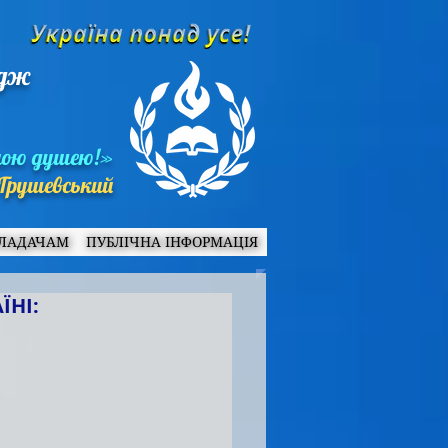
едж
ною душею!»
Грушевський
ЛАДАЧАМ
ПУБЛІЧНА ІНФОРМАЦІЯ
ЇНІ: