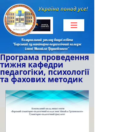
Комунальний заклад вищої освіти
"Барський гуманітарно-педагогічний коледж
імені Михайла Грушевського"
Програма проведення
тижня кафедри
педагогіки, психології
та фахових методик