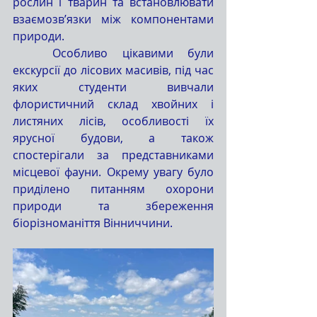
рослин і тварин та встановлювати 
взаємозв’язки між компонентами 
природи.
	Особливо цікавими були 
екскурсії до лісових масивів, під час 
яких студенти вивчали 
флористичний склад хвойних і 
листяних лісів, особливості їх 
ярусної будови, а також 
спостерігали за представниками 
місцевої фауни. Окрему увагу було 
приділено питанням охорони 
природи та збереження 
біорізноманіття Вінниччини.