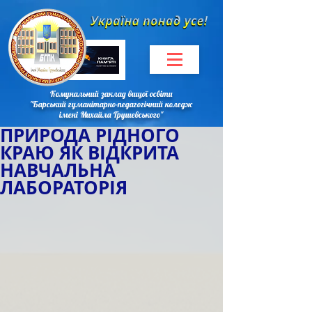
Комунальний заклад вищої освіти
"Барський гуманітарно-педагогічний коледж
імені Михайла Грушевського"
ПРИРОДА РІДНОГО
КРАЮ ЯК ВІДКРИТА
НАВЧАЛЬНА
ЛАБОРАТОРІЯ