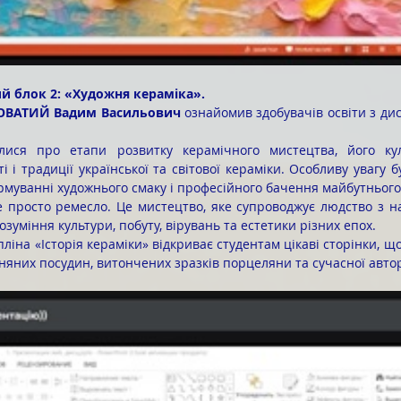
й блок 2: «Художня кераміка».
ВАТИЙ Вадим Васильович
 ознайомив здобувачів освіти з ди
і і традиції української та світової кераміки. Особливу увагу б
рмуванні художнього смаку і професійного бачення майбутнього
зуміння культури, побуту, вірувань та естетики різних епох.
яних посудин, витончених зразків порцеляни та сучасної автор