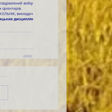
х орієнтирів.
КОЛЬНІК, викладач
ецьких дисциплін