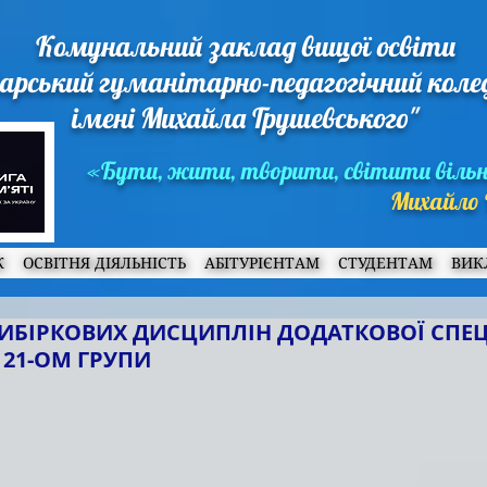
Комунальний заклад вищої освіти
арський гуманітарно-педагогічний кол
імені Михайла Грушевського"
«Бути, жити, творити, світити віль
Михайло 
Ж
ОСВІТНЯ ДІЯЛЬНІСТЬ
АБІТУРІЄНТАМ
СТУДЕНТАМ
ВИК
ВИБІРКОВИХ ДИСЦИПЛІН ДОДАТКОВОЇ СПЕЦ
 21-ОМ ГРУПИ