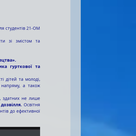
ти зі змістом та 
ецтва».
ка гурткової та 
напряму, а також 
 дозвілля.
 Освітня 
нтів до ефективної 