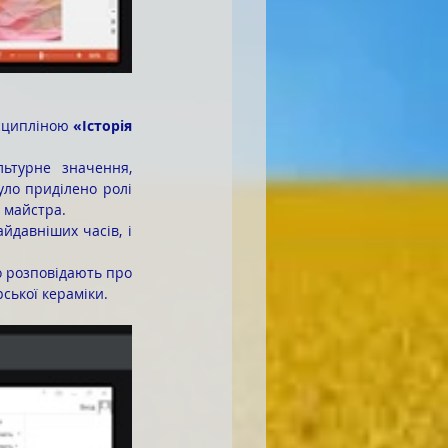
сципліною 
«Історія 
уло приділено ролі 
 майстра.
ської кераміки.