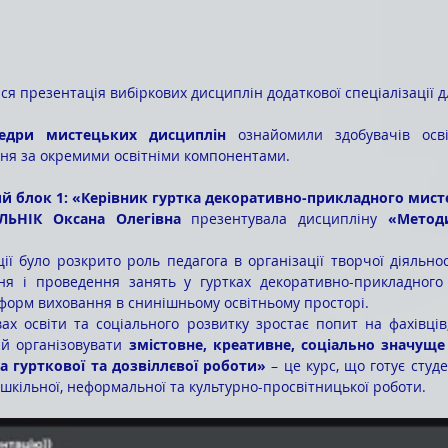
едри мистецьких дисциплін 
ознайомили здобувачів осві
ня за окремими освітніми компонентами.
й блок 1: «Керівник гуртка декоративно-прикладного мист
ЬНІК Оксана Олегівна
 презентувала дисципліну 
«Методи
ня і проведення занять у гуртках декоративно-прикладного 
форм виховання в снинішньому освітньому просторі.
й організовувати 
змістовне, креативне, соціально значуще
 гурткової та дозвіллєвої роботи»
 – це курс, що готує студе
ашкільної, неформальної та культурно-просвітницької роботи.