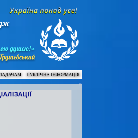
едж
ною душею!»
Грушевський
ЛАДАЧАМ
ПУБЛІЧНА ІНФОРМАЦІЯ
ІАЛІЗАЦІЇ