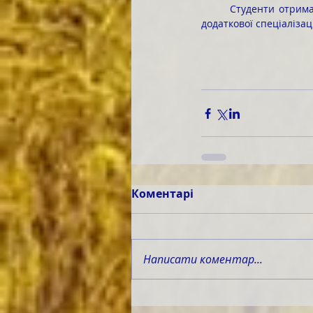
	Студенти отримали змістовну і корисну інформацію, яка допоможе їм зробити усвідомлений вибір 
додаткової спеціалізац
Коментарі
Написати коментар...