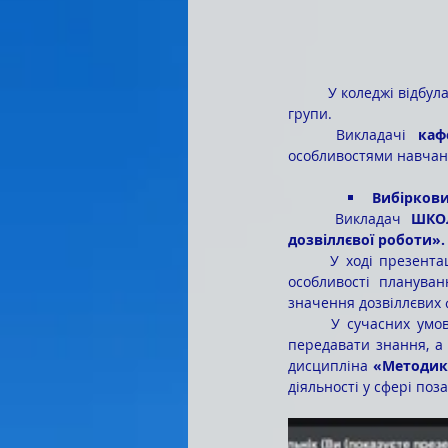
	У коледжі відбулася презентація вибіркових дисциплін додаткової спеціалізації для студентів 21-ОМ 
групи.
	Викладачі 
каф
особливостями навчан
Вибіркови
	Викладач 
ШКОЛ
дозвіллєвої роботи».
	У ході презентації було розкрито роль педагога в організації творчої діяльності дітей та молоді, 
особливості плануван
значення дозвіллєвих 
	У сучасних умовах освіти та соціального розвитку зростає попит на фахівців, здатних не лише 
передавати знання, а 
дисципліна 
«Методика
діяльності у сфері поз