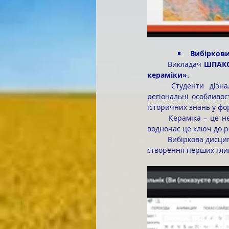
Вибіркови
	Викладач 
ШПАКО
кераміки».
	Студенти дізналися про етапи розвитку керамічного мистецтва, його культурне значення, 
регіональні особливост
історичних знань у фо
	Кераміка – це не просто ремесло. Це мистецтво, яке супроводжує людство з найдавніших часів, і 
водночас це ключ до ро
	Вибіркова дисципліна «Історія кераміки» відкриває студентам цікаві сторінки, що розповідають про 
створення перших глин