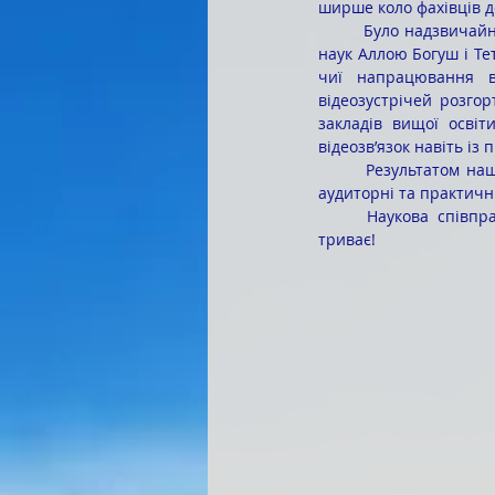
ширше коло фахівців д
	Було надзвичайно цікаво спілкуватися з дослідниками дошкільної освіти – докторами педагогічних 
наук Аллою Богуш і Те
чиї напрацювання в
відеозустрічей розгор
закладів вищої освіт
відеозв’язок навіть із
	Результатом нашої участі у вебінар-марафоні стало впровадження інноваційних рекомендацій в 
аудиторні та практичні
	Наукова співпраця з творчою групою «Буду вправним першачком» та видавництвом «Генеза» 
триває!