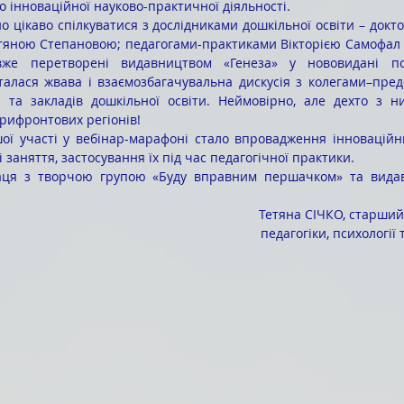
о інноваційної науково-практичної діяльності.
тяною Степановою; педагогами-практиками Вікторією Самофал і
же перетворені видавництвом «Генеза» у нововидані пос
талася жвава і взаємозбагачувальна дискусія з колегами–пред
и та закладів дошкільної освіти. Неймовірно, але дехто з н
 прифронтових регіонів!
 заняття, застосування їх під час педагогічної практики. 
Тетяна СІЧКО, старши
педагогіки, психології