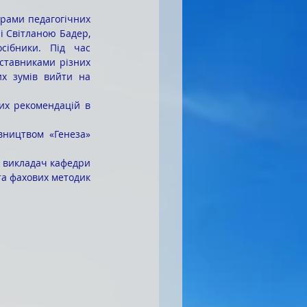
 Світланою Бадер, 
ібники. Під час 
ставниками різних 
их зумів вийти на 
й викладач кафедри
 та фахових методик