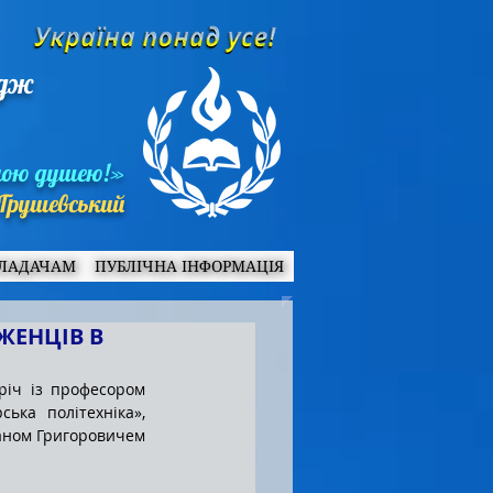
едж
ною душею!»
Грушевський
ЛАДАЧАМ
ПУБЛІЧНА ІНФОРМАЦІЯ
ЖЕНЦІВ В
річ із професором 
ка політехніка», 
аном Григоровичем 