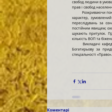
свобод людини в умова
прав і свобод населен
Розкриваючи поня
характер, зумовлений
переслідувань за озн
постійним явищем; охоп
шукають притулок. Пр
кількість ВОП та біжен
Викладачі кафед
Богатирьову за приді
спеціальності «Право»
Коментарі