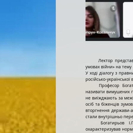
Лектор представ
умовах війни» на тему
У ході діалогу з прав
російсько-української 
Професор Богат
називати вимушених пе
не виїжджають за межі
осіб та біженців зумо
вторгнення держави-аг
стали внутрішньо пер
Богатирьов І
охарактеризував норм