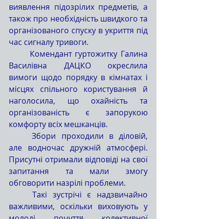
виявлення підозрілих предметів, а 
також про необхідність швидкого та 
організованого спуску в укриття під 
час сигналу тривоги.
	Комендант гуртожитку Галина 
Василівна ДАЦКО окреслила 
вимоги щодо порядку в кімнатах і 
місцях спільного користування й 
наголосила, що охайність та 
організованість є запорукою 
комфорту всіх мешканців.
	Збори проходили в діловій, 
але водночас дружній атмосфері. 
Присутні отримали відповіді на свої 
запитання та мали змогу 
обговорити назрілі проблеми.
	Такі зустрічі є надзвичайно 
важливими, оскільки виховують у 
молоді почуття колективної 