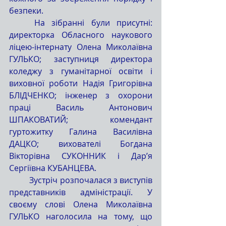
безпеки.
	На зібранні були присутні: 
директорка Обласного наукового 
ліцею-інтернату Олена Миколаївна 
ГУЛЬКО; заступниця директора 
коледжу з гуманітарної освіти і 
виховної роботи Надія Григорівна 
БЛІДЧЕНКО; інженер з охорони 
праці Василь Антонович 
ШПАКОВАТИЙ; комендант 
гуртожитку Галина Василівна 
ДАЦКО; вихователі Богдана 
Вікторівна СУКОННИК і Дар’я 
Сергіївна КУБАНЦЕВА.
	Зустріч розпочалася з виступів 
представників адміністрації. У 
своєму слові Олена Миколаївна 
ГУЛЬКО наголосила на тому, що 