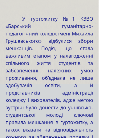
	У гуртожитку №1 КЗВО 
«Барський гуманітарно-
педагогічний коледж імені Михайла 
Грушевського» відбулися збори 
мешканців. Подія, що стала 
важливим етапом у налагодженні 
спільного життя студентів та 
забезпеченні належних умов 
проживання, об’єднала не лише 
здобувачів освіти, а й 
представників адміністрації 
коледжу і вихователів, адже метою 
зустрічі було донести до учнівсько-
студентської молоді ключові 
правила мешкання в гуртожитку, а 
також вказати на відповідальність 
кожного за збереження порядку і 