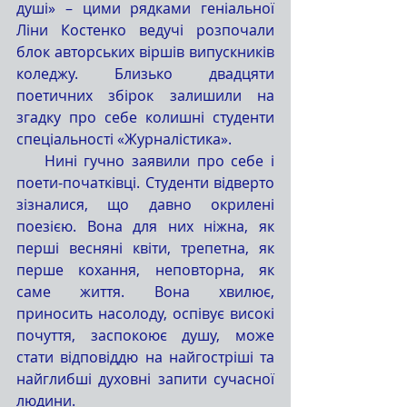
душі» – цими рядками геніальної 
Ліни Костенко ведучі розпочали 
блок авторських віршів випускників 
коледжу. Близько двадцяти 
поетичних збірок залишили на 
згадку про себе колишні студенти 
спеціальності «Журналістика». 
    Нині гучно заявили про себе і 
поети-початківці. Студенти відверто 
зізналися, що давно окрилені 
поезією. Вона для них ніжна, як 
перші весняні квіти, трепетна, як 
перше кохання, неповторна, як 
саме життя. Вона хвилює, 
приносить насолоду, оспівує високі 
почуття, заспокоює душу, може 
стати відповіддю на найгостріші та 
найглибші духовні запити сучасної 
людини. 