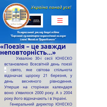
Комунальний заклад вищої освіти
"Барський гуманітарно-педагогічний коледж
імені Михайла Грушевського"
«Поезія – це завжди
неповторність…»
    Ухвалою 30-ї сесії ЮНЕСКО 
встановлено Всесвітній день поезії 
–
 свято, яке світова спільнота 
відзначає щороку 21 березня, у 
день весняного рівнодення. 
Уперше на сторінках календаря 
воно з’явилося 2000 року. А з 2004 
року його відзначають і в Україні.
   Генеральний директор ЮНЕСКО 