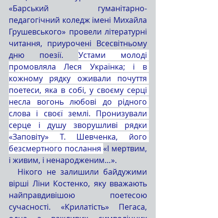
«Барський гуманітарно-
педагогічний коледж імені Михайла 
Грушевського» провели літературні 
читання, приурочені Всесвітньому 
дню поезії. 
Устами молоді 
промовляла Леся Українка; і в 
кожному рядку оживали почуття 
поетеси, яка в собі, у своєму серці 
несла вогонь любові до рідного 
слова і своєї землі. Пронизували 
серце і душу зворушливі рядки 
«Заповіту» Т. Шевченка, його 
безсмертного послання 
«І мертвим, 
і живим, і ненародженим…».
  Нікого не залишили байдужими 
вірші Ліни Костенко, яку вважають 
найправдивішою поетесою 
сучасності. «Крилатість» Пегаса, 