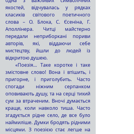
одна з важливих символічних 
якостей, відчувалась у рядках 
класиків світового поетичного 
слова – О. Блока, С. Єсеніна, Г. 
Аполлінера. Читці майстерно 
передали неприборкані пориви 
авторів, які, віддаючи себе 
мистецтву, йшли до людей із 
відкритою душею.
   «Поезія… Таке коротке і таке 
змістовне слово! Вона і втішить, і 
пригорне, і приголубить. Часто 
спогади ніжним серпанком 
оповивають душу, та на серці тихий 
сум за втраченим. Вночі думається 
краще, коли навколо тиша. Часто 
згадується рідне село, де все було 
наймиліше. Думки бродять рідними 
місцями. З поезією стає легше на 