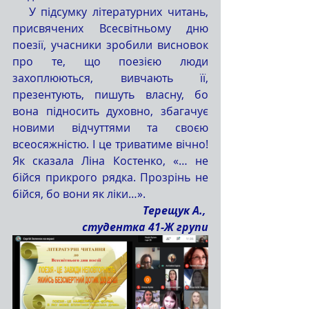
   У підсумку літературних читань, 
присвячених Всесвітньому дню 
поезії, учасники зробили висновок 
про те, що поезією люди 
захоплюються, вивчають її, 
презентують, пишуть власну, бо 
вона підносить духовно, збагачує 
новими відчуттями та своєю 
всеосяжністю. І це триватиме вічно! 
Як сказала Ліна Костенко, «… не 
бійся прикрого рядка. Прозрінь не 
бійся, бо вони як ліки…».
Терещук А., 
студентка 41-Ж групи