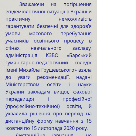
  Зважаючи на погіршення 
епідеміологічної ситуації в Україні й 
практичну неможливість 
гарантувати безпечні для здоров’я 
умови масового перебування 
учасників освітнього процесу в 
стінах навчального закладу, 
адміністрація КЗВО «Барський 
гуманітарно-педагогічний коледж 
імені Михайла Грушевського» взяла 
до уваги рекомендації, надані 
Міністерством освіти і науки 
України закладам вищої, фахової 
передвищої і професійної 
(професійно-технічної) освіти, й 
ухвалила рішення про перехід на 
дистанційну форму навчання з 15 
жовтня по 15 листопада 2020 року.
  Дистанційне навчання – це 