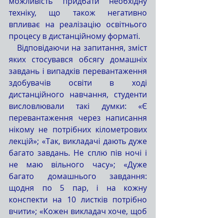
можливість придбати необхідну 
техніку, що також негативно 
впливає на реалізацію освітнього 
процесу в дистанційному форматі.
   Відповідаючи на запитання, зміст 
яких стосувався обсягу домашніх 
завдань і випадків перевантаження 
здобувачів освіти в ході 
дистанційного навчання, студенти 
висловлювали такі думки: «Є 
перевантаження через написання 
нікому не потрібних кілометрових 
лекцій»; «Так, викладачі дають дуже 
багато завдань. Не сплю пів ночі і 
не маю вільного часу»; «Дуже 
багато домашнього завдання: 
щодня по 5 пар, і на кожну 
конспекти на 10 листків потрібно 
вчити»; «Кожен викладач хоче, щоб 