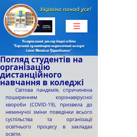
Комунальний заклад вищої освіти
"Барський гуманітарно-педагогічний коледж
імені Михайла Грушевського"
Погляд студентів на
організацію
дистанційного
навчання в коледжі
   Світова пандемія, спричинена 
поширенням коронавірусної 
хвороби (COVID-19), призвела до 
неминучої зміни поведінки всього 
суспільства та організації 
освітнього процесу в закладах 
освіти. 