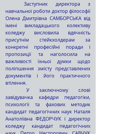
	Заступник директора з 
навчальної роботи доктор філософії 
Олена Дмитрівна САМБОРСЬКА від 
імені викладацького колективу 
коледжу висловила вдячність 
присутнім стейкхолдерам за 
конкретні професійні поради і 
пропозиції та наголосила на 
важливості їхньої думки щодо 
поліпшення змісту представлених 
документів і його практичного 
втілення.
	У заключному слові 
завідувачка кафедри педагогіки, 
психології та фахових методик 
кандидат педагогічних наук Наталя 
Анатоліївна ФЕДОРЧУК і директор 
коледжу кандидат педагогічних 
наук Петро Несторович САВЧУК 