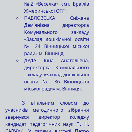
№2 «Веселка» смт. Браїлів 
Жмеринської ОТГ;
ПАВЛОВСЬКА Сніжана 
Дем’янівна, директорка 
Комунального закладу 
«Заклад дошкільної освіти 
№ 24 Вінницької міської 
ради» м. Вінниця;
ДУДА Інна Анатоліївна, 
директорка Комунального 
закладу «Заклад дошкільної 
освіти № 36 Вінницької 
міської ради» м. Вінниця.
	З вітальним словом до 
учасників методичного зібрання 
звернувся директор коледжу 
кандидат педагогічних наук П. Н. 
САВЧУК. У своєму виступі Петро 