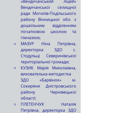
«Вендичанський ліцей» 
Вендичанської селищної 
ради Могилів-Подільського 
району Вінницької обл. з 
дошкільним відділенням 
початковою школою та 
гімназією;
МАЗУР Ніна Петрівна, 
директорка ЗДО с. 
Стодульці Северинівської 
територіальної громади;
КУЗИК Марія Миколаївна, 
вихователька-методистка 
ЗДО «Барвінок» м. 
Сокиряни Дністровського 
району Чернівецької 
області;
ПЛЕТЕНЧУК Наталія 
Петрівна, директорка ЗДО 