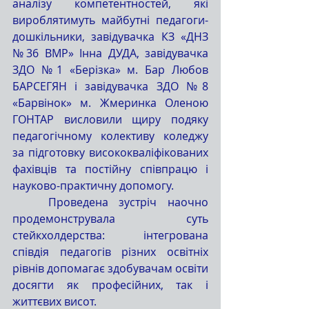
аналізу компетентностей, які 
вироблятимуть майбутні педагоги-
дошкільники, завідувачка КЗ «ДНЗ 
№36 ВМР» Інна ДУДА, завідувачка 
ЗДО №1 «Берізка» м. Бар Любов 
БАРСЕГЯН і завідувачка ЗДО №8 
«Барвінок» м. Жмеринка Оленою 
ГОНТАР висловили щиру подяку 
педагогічному колективу коледжу 
за підготовку висококваліфікованих 
фахівців та постійну співпрацю і 
науково-практичну допомогу.
	Проведена зустріч наочно 
продемонструвала суть 
стейкхолдерства: інтегрована 
співдія педагогів різних освітніх 
рівнів допомагає здобувачам освіти 
досягти як професійних, так і 
життєвих висот.