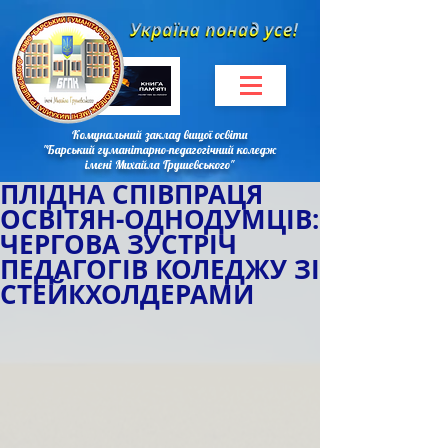
Комунальний заклад вищої освіти
"Барський гуманітарно-педагогічний коледж
імені Михайла Грушевського"
ПЛІДНА СПІВПРАЦЯ
ОСВІТЯН-ОДНОДУМЦІВ:
ЧЕРГОВА ЗУСТРІЧ
ПЕДАГОГІВ КОЛЕДЖУ ЗІ
СТЕЙКХОЛДЕРАМИ