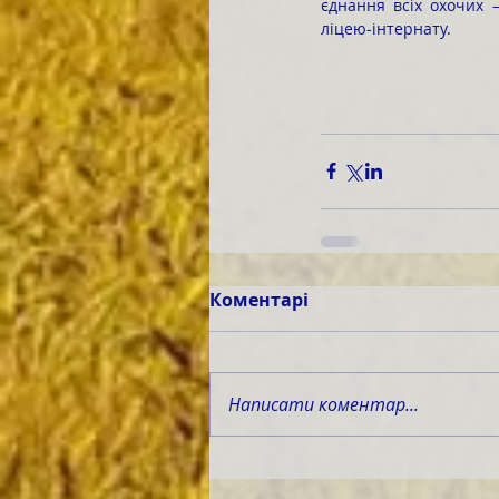
єднання всіх охочих –
ліцею-інтернату.
Коментарі
Написати коментар...