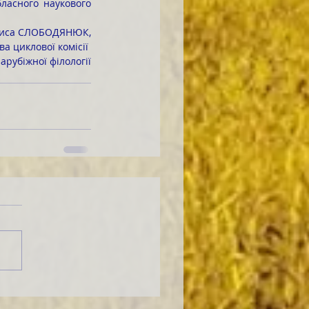
ласного наукового 
риса СЛОБОДЯНЮК,
ова циклової комісії 
зарубіжної філології