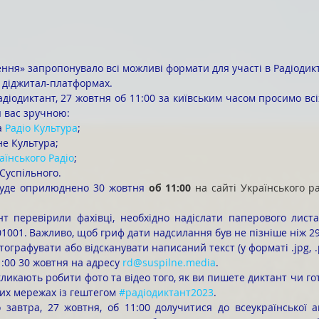
а діджитал-платформах.
я вас зручною:
а 
Радіо Культура
;
не Культура;
аїнського Радіо
;
Суспільного.
 буде оприлюднено 30 жовтня 
об 11:00 
на сайті Українського ра
 01001. Важливо, щоб гриф дати надсилання був не пізніше ніж 2
1:00 30 жовтня на адресу 
rd@suspilne.media
.
их мережах із гештегом 
#радіодиктант2023
.