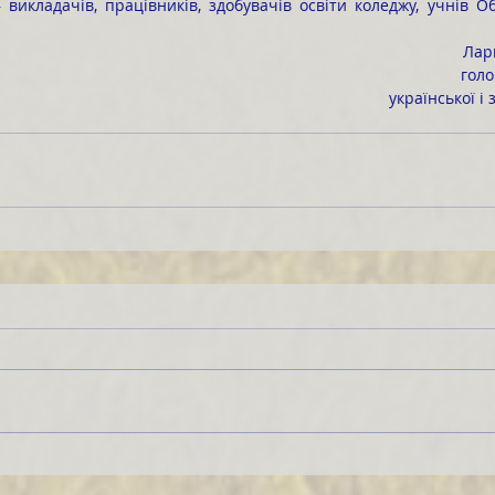
 викладачів, працівників, здобувачів освіти коледжу, учнів Об
 Ла
 гол
української і 