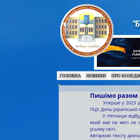
"Б
ГОЛОВНА
НОВИНИ
ПРО КОЛЕД
Пишімо разом р
	Уперше у 2023 році, відповідно до указу президента, з урахуванням змін у церковному календарі 
ПЦУ, День української 
	У п’ятницю відбудеться традиційний флешмоб – Всеукраїнський радіодиктант національної єдності, 
який має на меті не с
усьому світі.
Авторкою тексту дикта