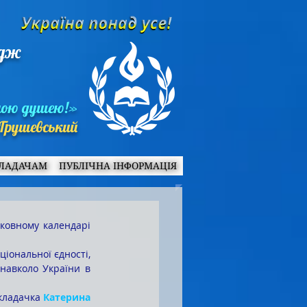
едж
ною душею!»
Грушевський
ЛАДАЧАМ
ПУБЛІЧНА ІНФОРМАЦІЯ
 
навколо України в 
кладачка 
Катерина 