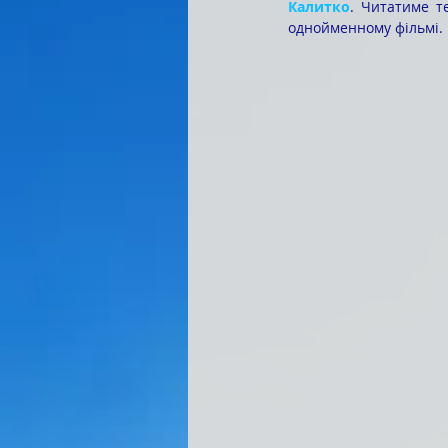
Калитко
. Читатиме т
однойменному фільмі.