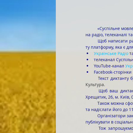
 	«Суспільне мовлення» запропонувало всі можливі формати для участі в Радіодиктанті: трансляції 
на радіо, телеканалі т
	Щоб написати радіодиктант, 27 жовтня об 11:00 за київським часом просимо всіх охочих увімкнути 
ту платформу, яка є дл
Українське Радіо
 т
телеканал Суспіль
YouTube-канал 
Укр
Facebook-сторінки 
	Текст диктанту
Культура.
	Щоб ваш диктант перевірили фахівці, необхідно надіслати паперового листа за адресою:  вул. 
Хрещатик, 26, м. Київ,
	Також можна сфотографувати або відсканувати написаний текст (у форматі .jpg, .png, .jpeg, .tiff, .pdf) 
та надіслати його до 1
	Організатори закликають робити фото та відео того, як ви пишете диктант чи готуєтеся до нього, та 
публікувати в соціальн
	Тож запрошуємо завтра, 27 жовтня, об 11:00 долучитися до всеукраїнської акції національного 