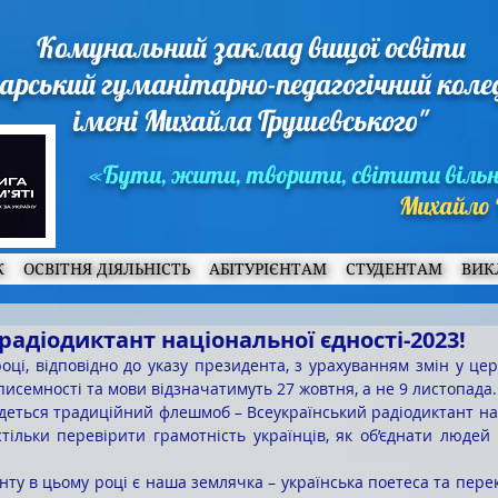
Комунальний заклад вищої освіти
арський гуманітарно-педагогічний кол
імені Михайла Грушевського"
«Бути, жити, творити, світити віль
Михайло 
Ж
ОСВІТНЯ ДІЯЛЬНІСТЬ
АБІТУРІЄНТАМ
СТУДЕНТАМ
ВИК
адіодиктант національної єдності-2023!
писемності та мови відзначатимуть 27 жовтня, а не 9 листопада.
тільки перевірити грамотність українців, як об’єднати людей 
нту в цьому році є наша землячка – українська поетеса та пере