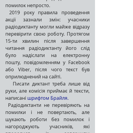
помилок непросто.
 2019 року правила проведення 
акції зазнали змін: учасники 
радіодиктанту могли майже відразу 
перевірити свою роботу. Протягом 
15-ти хвилин після завершення 
читання радіодиктанту його слід 
було надіслати на електронну 
пошту, повідомленням у Facebook 
або Viber, після чого текст був 
оприлюднений на сайті.
   Писати диктант треба лише від 
руки, але комісія приймає й тексти, 
написані 
шрифтом Брайля.
 Радіодиктанти не перевіряють на 
помилки і не повертають, але 
шукають роботи без помилок і 
нагороджують учасників, які 