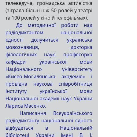
телеведуча, громадська активістка 
(зіграла більш ніж 50 ролей у театрі 
та 100 ролей у кіно й телефільмах).
  До методичної роботи над 
радіодиктантом національної 
єдності долучиться українська 
мовознавиця, докторка 
філологічних наук, професорка 
кафедри української мови 
Національного університету 
«Києво-Могилянська академія» і 
провідна наукова співробітниця 
Інституту української мови 
Національної академії наук України 
Лариса Масенко. 
  Написання Всеукраїнського 
радіодиктанту національної єдності 
відбудеться в Національній 
бібліотеці України імені В. І. 