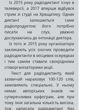
   Із 2015 року радіодиктант існує в 
телеверсії, а 2017 вперше відбувся 
стрим зі студії на Хрещатику. Однак 
диктант залишається саме 
радіопродуктом: його потрібно 
писати на слух, уважно 
дослухаючись до інтонації диктора.
   Із того ж 2015 року організатори 
закликають усіх охочих проводити 
радіодиктанти в місцевих осередках 
і тим самим ставати своєрідними 
співорганізаторами акції.
  Текст для радіодиктанту, який 
зазвичай нараховує 100-120 слів, 
замовляють спеціально. У ньому 
немає авторських знаків чи 
суперечливих орфограм, але при 
тому їхня загальна кількість висока, 
тож написати радіодиктант без 