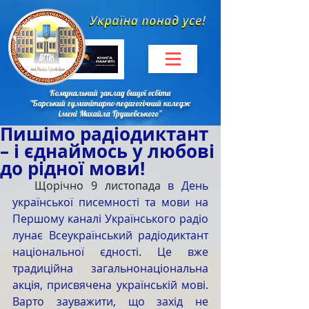
Комунальний заклад вищої освіти
"Барський гуманітарно-педагогічний коледж
імені Михайла Грушевського"
Пишімо радіодиктант
– і єднаймось у любові
до рідної мови!
   Щорічно 9 листопада
 в День 
української писемності та мови на 
Першому каналі Українського радіо 
лунає Всеукраїнський радіодиктант 
національної єдності. Це вже 
традиційна загальнонаціональна 
акція, присвячена українській мові. 
Варто зауважити, що захід не 