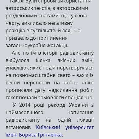
   Також були спроби використання 
авторських текстів, з авторськими 
розділовими знаками, що, у свою 
чергу, викликало негативну 
реакцію в суспільстві й ледь не 
призвело до припинення 
загальноукраїнської акції.
   Але потім в історії радіодиктанту 
відбулося кілька якісних змін, 
унаслідок яких подія перетворилася 
на повномасштабне свято – захід із 
весни перенесли на осінь, чітко 
прописали дату надсилання робіт, 
текст почали замовляти спеціально.
  У 2014 році рекорд України з 
наймасовішого написання 
радіодиктанту на одній локації 
встановив 
Київський університет 
імені Бориса Грінченка. 