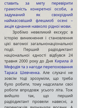
ставить за мету перевірити 
грамотність конкретної особи, а 
задуманий як своєрідний 
наймасовіший флешмоб осені – 
акція єднання навколо рідної мови. 
   Зробімо невеликий екскурс в 
історію виникнення і становлення 
цієї вагомої загальнонаціональної 
події. Перший радіодиктант 
національної єдності відбувся 24 
травня 2000 року до Дня 
Кирила й 
Мефодія та з нагоди перепоховання 
Тараса Шевченка. 
Але слухачі не 
зовсім тоді зрозуміли, що треба 
було робити, тому надсилали свої 
роботи впродовж усього літа. Тож 
вийшло так, що перший 
радіодиктант провели навесні, а 
переможців визначали восени. А 