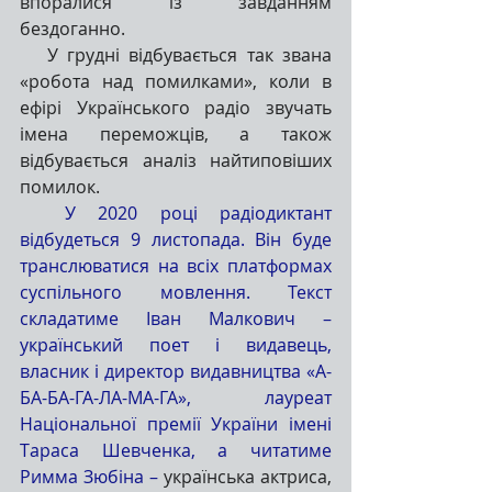
впоралися із завданням 
бездоганно.
   У грудні відбувається так звана 
«робота над помилками», коли в 
ефірі Українського радіо звучать 
імена переможців, а також 
відбувається аналіз найтиповіших 
помилок.
  У 2020 році радіодиктант 
відбудеться 9 листопада. Він буде 
транслюватися на всіх платформах 
суспільного мовлення. Текст 
складатиме Іван Малкович – 
український поет і видавець, 
власник і директор видавництва «А-
БА-БА-ГА-ЛА-МА-ГА», лауреат 
Національної премії України імені 
Тараса Шевченка, а читатиме 
Римма Зюбіна –
 українська актриса, 