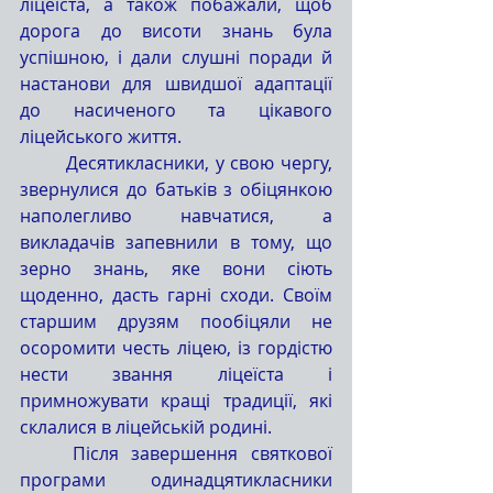
ліцеїста, а також побажали, щоб 
дорога до висоти знань була 
успішною, і дали слушні поради й 
настанови для швидшої адаптації 
до насиченого та цікавого 
ліцейського життя.
	Десятикласники, у свою чергу, 
звернулися до батьків з обіцянкою 
наполегливо навчатися, а 
викладачів запевнили в тому, що 
зерно знань, яке вони сіють 
щоденно, дасть гарні сходи. Своїм 
старшим друзям пообіцяли не 
осоромити честь ліцею, із гордістю 
нести звання ліцеїста і 
примножувати кращі традиції, які 
склалися в ліцейській родині.
	Після завершення святкової 
програми одинадцятикласники 