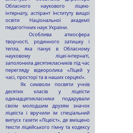
Обласного наукового ліцею-
інтернату, аспірант Інституту вищої 
освіти Національної академії 
педагогічних наук України.
	Особлива атмосфера 
творчості, родинного затишку і 
тепла, яка панує в Обласному 
науковому ліцеї-інтернаті, 
заполонила десятикласників під час 
перегляду відеоролика «Ліцей у 
часі, просторі та в наших серцях!».
	Як символи посвяти учнів 
десятих класів у ліцеїсти 
одинадцятикласники подарували 
своїм молодшим друзям значок 
ліцеїста і вручили їм спеціальний 
випуск газети «Ліцеїст», де вміщено 
тексти ліцейського гімну та кодексу 