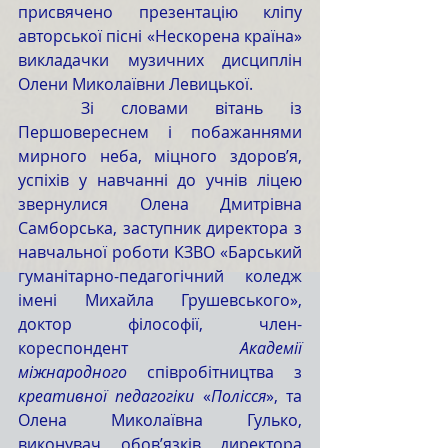
присвячено презентацію кліпу 
авторської пісні «Нескорена країна» 
викладачки музичних дисциплін 
Олени Миколаївни Левицької.
	Зі словами вітань із 
Першовереснем і побажаннями 
мирного неба, міцного здоров’я, 
успіхів у навчанні до учнів ліцею 
звернулися Олена Дмитрівна 
Самборська, заступник директора з 
навчальної роботи КЗВО «Барський 
гуманітарно-педагогічний коледж 
імені Михайла Грушевського», 
доктор філософії, член-
кореспондент 
Академії 
міжнародного
 співробітництва з 
креативної педагогіки
 «
Полісся
», та 
Олена Миколаївна Гулько, 
виконувач обов’язків директора 