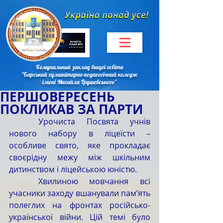
Комунальний заклад вищої освіти
"Барський гуманітарно-педагогічний коледж
імені Михайла Грушевського"
ПЕРШОВЕРЕСЕНЬ
ПОКЛИКАВ ЗА ПАРТИ
	Урочиста Посвята учнів 
нового набору в ліцеїсти – 
особливе свято, яке прокладає 
своєрідну межу між шкільним 
дитинством і ліцейською юністю.
	Хвилиною мовчання всі 
учасники заходу вшанували пам’ять 
полеглих на фронтах російсько-
української війни. Цій темі було 