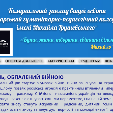
Комунальний заклад вищої освіти
арський гуманітарно-педагогічний кол
імені Михайла Грушевського"
«Бути, жити, творити, світити віль
Михайло 
Ж
ОСВІТНЯ ДІЯЛЬНІСТЬ
АБІТУРІЄНТАМ
СТУДЕНТАМ
ВИК
Ь, ОБПАЛЕНИЙ ВІЙНОЮ
альний рік стартує в умовах війни. Війни за існування Украї
цілому, позаяк російська агресія є практичним втіленням імпер
 режиму – рашизму. Стійкість і незламність українців на шлях
огодні захоплюють увесь світ. Ми переможемо, і на нашій землі
 свята знову стануть яскравими і радісними, дитячий гомін 
ладах освіти знову запанує дух творчості та молодої енергії, 