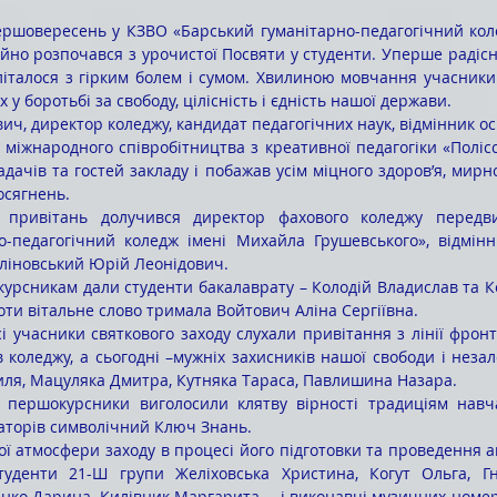
ершовересень у КЗВО «Барський гуманітарно-педагогічний кол
йно розпочався з урочистої Посвяти у студенти. Уперше радісне
літалося з гірким болем і сумом. Хвилиною мовчання учасники
х у боротьбі за свободу, цілісність і єдність нашої держави. 
ч, директор коледжу, кандидат педагогічних наук, відмінник ос
 міжнародного співробітництва з креативної педагогіки «Полісс
ладачів та гостей закладу і побажав усім міцного здоров’я, мирно
досягнень. 
привітань долучився директор фахового коледжу передви
о-педагогічний коледж імені Михайла Грушевського», відмінни
ліновський Юрій Леонідович. 
урсникам дали студенти бакалаврату – Колодій Владислав та Кол
ноти вітальне слово тримала Войтович Аліна Сергіївна. 
 учасники святкового заходу слухали привітання з лінії фронту
 коледжу, а сьогодні –мужніх захисників нашої свободи і незал
ля, Мацуляка Дмитра, Кутняка Тараса, Павлишина Назара. 
першокурсники виголосили клятву вірності традиціям навча
раторів символічний Ключ Знань.
туденти 21-Ш групи Желіховська Христина, Когут Ольга, Г
нко Дарина, Килівник Маргарита, – і виконавці музичних номері