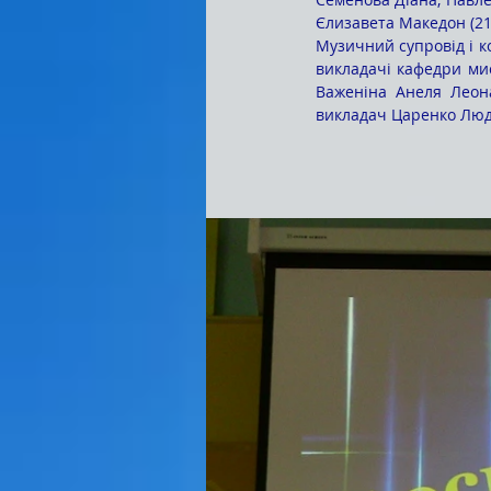
Єлизавета Македон (21-
Музичний супровід і к
викладачі кафедри мис
Важеніна Анеля Леон
викладач Царенко Люд