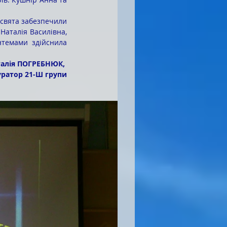
свята забезпечили 
аталія Василівна, 
темами здійснила 
алія ПОГРЕБНЮК, 
уратор 21-Ш групи