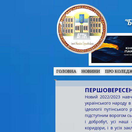
"Б
ГОЛОВНА
НОВИНИ
ПРО КОЛЕД
ПЕРШОВЕРЕСЕН
Новий 2022/2023 навч
українського народу в 
ідеології путінського
підступним ворогом сь
і добробут, усі наші
коридори, і в усіх зак