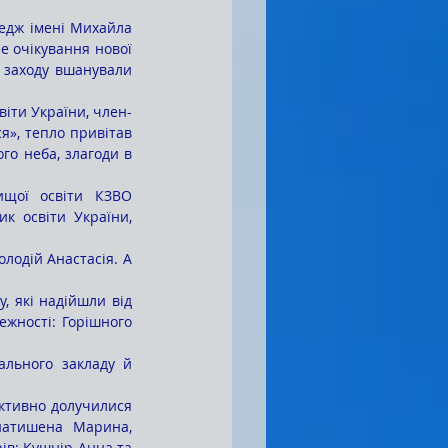
едж імені Михайла 
 очікування нової 
 заходу вшанували 
віти України, член-
я», тепло привітав 
го неба, злагоди в 
щої освіти КЗВО 
к освіти України, 
одій Анастасія. А 
, які надійшли від 
ежності: Горішного 
льного закладу й 
натишена Марина, 
в: Кушнір Анна та 