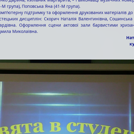
М група), Поповська Яна (41-М група).
омп’ютерну підтримку та оформлення друкованих матеріалів до 
тецьких дисциплін: Скорич Наталія Валентинівна, Сошинська Н
ардівна. Оформлення сцени актової зали барвистими хризан
мила Миколаївна.
Нат
к