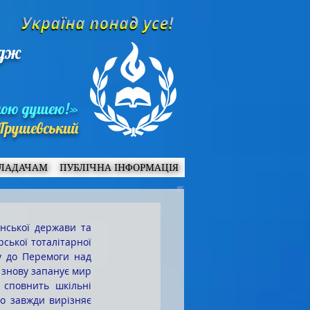
едж
ною душею!»
Грушевський
ЛАДАЧАМ
ПУБЛІЧНА ІНФОРМАЦІЯ
нської держави та 
ської тоталітарної 
у до Перемоги над 
 знову запанує мир 
сповнить шкільні 
що завжди вирізняє 