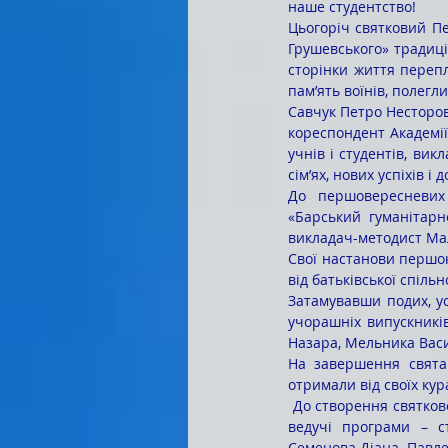
наше студентство! 
Цьогоріч святковий П
Грушевського» традиці
сторінки життя переп
пам’ять воїнів, полегли
Савчук Петро Несторови
кореспондент Академії
учнів і студентів, вик
сім’ях, нових успіхів і 
До першовересневих 
«Барський гуманітарн
викладач-методист Ма
Свої настанови першок
від батьківської спіль
Затамувавши подих, усі
учорашніх випускників
Назара, Мельника Васи
На завершення свята 
отримали від своїх ку
 До створення святкової атмосфери заходу в процесі його підготовки та проведення активно долучилися 
ведучі програми – с
Семенова Діана, Павле