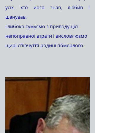
усіх, хто його знав, любив і 
шанував. 
Глибоко сумуємо з приводу цієї 
непоправної втрати і висловлюємо 
щирі співчуття родині померлого.