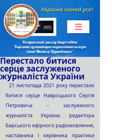
Комунальний заклад вищої освіти
"Барський гуманітарно-педагогічний коледж
імені Михайла Грушевського"
Перестало битися
серце заслуженого
журналіста України
  21 листопада 2021 року перестало 
битися серце Навроцького Сергія 
Петровича – заслуженого 
журналіста України, редактора 
Барського ефірного радіомовлення, 
наставника і керівника практики 