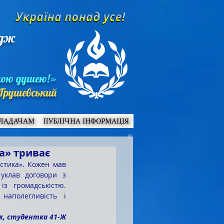
едж
ною душею!»
Грушевський
ЛАДАЧАМ
ПУБЛІЧНА ІНФОРМАЦІЯ
а» триває
стика». Кожен мав 
уклав договори з 
з громадськістю.  
наполегливість і 
к, студентка 41-Ж