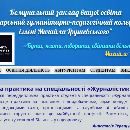
Комунальний заклад вищої освіти
арський гуманітарно-педагогічний кол
імені Михайла Грушевського"
«Бути, жити, творити, світити віль
Михайло 
Ж
ОСВІТНЯ ДІЯЛЬНІСТЬ
АБІТУРІЄНТАМ
СТУДЕНТАМ
ВИК
 практика на спеціальності «Журналістик
ся переддипломна практика студентів спеціальності «Журналі
ісце практики за покликом і вподобаннями, адже коледж 
 редакціями газет, організаціями та службами зі зв’язків і
ливо торують шлях до майбутньої професії. Завзятість, 
а успіху кожного! Більше – у відеоролику…
Анастасія Терещу