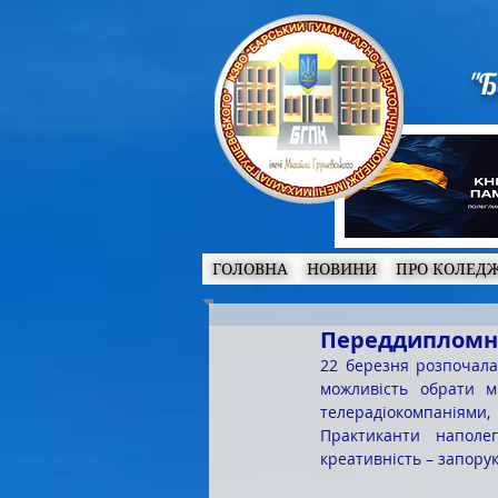
"Б
ГОЛОВНА
НОВИНИ
ПРО КОЛЕД
Переддипломна
22 березня розпочала
можливість обрати м
телерадіокомпаніями,
Практиканти наполег
креативність – запорук