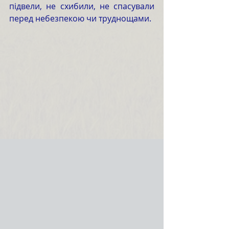
підвели, не схибили, не спасували 
перед небезпекою чи труднощами.