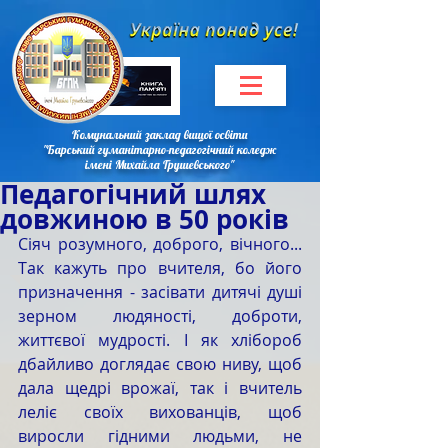
Комунальний заклад вищої освіти
"Барський гуманітарно-педагогічний коледж
імені Михайла Грушевського"
Педагогічний шлях
довжиною в 50 років
Сіяч розумного, доброго, вічного... 
Так кажуть про вчителя, бо його 
призначення - засівати дитячі душі 
зерном людяності, доброти, 
життєвої мудрості. І як хлібороб 
дбайливо доглядає свою ниву, щоб 
дала щедрі врожаї, так і вчитель 
леліє своїх вихованців, щоб 
виросли гідними людьми, не 