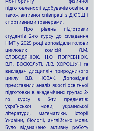
моніторингу фізичної 
підготовленості здобувачів освіти, а 
також активної співпраці з ДЮСШ і 
спортивними тренерами.
	Про рівень підготовки 
студентів 2-го курсу до складання 
НМТ у 2025 році доповідали голови 
циклових комісій Л.М. 
СЛОБОДЯНЮК, Н.О. ПОГРЕБНЮК, 
В.П. ВОСКОЛУП, Л.В. ХОРОШУН та 
викладач дисциплін природничого 
циклу В.В. НОВАК. Доповідачі 
представили аналіз якості освітньої 
підготовки в академічних групах 2-
го курсу з 6-ти предметів: 
української мови, української 
літератури, математики, історії 
України, біології, англійсько мови. 
Було відзначено активну роботу 