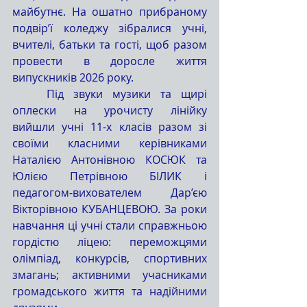
майбутнє. На ошатно прибраному 
подвір’ї коледжу зібралися учні, 
вчителі, батьки та гості, щоб разом 
провести в доросле життя 
випускників 2026 року.
	Під звуки музики та щирі 
оплески на урочисту лінійку 
вийшли учні 11-х класів разом зі 
своїми класними керівниками 
Наталією Антонівною КОСЮК та 
Юлією Петрівною БІЛИК і 
педагогом-вихователем Дар’єю 
Вікторівною КУБАНЦЕВОЮ. За роки 
навчання ці учні стали справжньою 
гордістю ліцею: переможцями 
олімпіад, конкурсів, спортивних 
змагань; активними учасниками 
громадського життя та надійними 