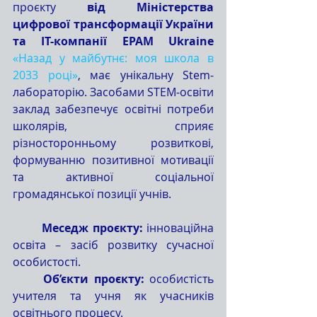
проєкту 
від Міністерства 
цифрової трансформації України 
та IT-компанії EPAM Ukraine 
«Назад у майбутнє: моя школа в 
2033 році»
, має унікальну Stem-
лабораторію. Засобами STEM-освіти 
заклад забезпечує освітні потреби 
школярів, сприяє 
різносторонньому розвиткові, 
формуванню позитивної мотивації 
та активної соціальної 
громадянської позиції учнів.
	Меседж проєкту: 
інноваційна 
освіта – засіб розвитку сучасної 
особистості.
	Об’єкти проєкту:
 особистість 
учителя та учня як учасників 
освітнього процесу.