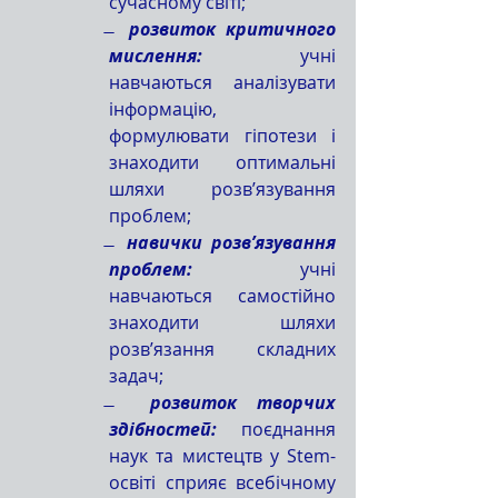
сучасному світі;
̶  
розвиток критичного 
мислення: 
учні 
навчаються аналізувати 
інформацію, 
формулювати гіпотези і 
знаходити оптимальні 
шляхи розв’язування 
проблем;
̶  
навички розв’язування 
проблем: 
учні 
навчаються самостійно 
знаходити шляхи 
розв’язання складних 
задач;
̶  
розвиток творчих 
здібностей:
 поєднання 
наук та мистецтв у Stem-
освіті сприяє всебічному 