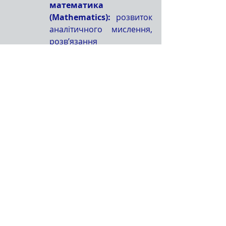
математика 
(Mathematics):
 розвиток 
аналітичного мислення, 
розв’язання 
математичних задач, 
застосування 
математичних методів у 
різних сферах.
4. Створення STEM-
лабораторії: 
̶  обладнання шкільних 
лабораторій сучасними 
технологіями для 
проведення 
експериментів та 
досліджень (Барський 
ліцей №3 Барської міської 
ради, Фонд громади 
«Барі»).