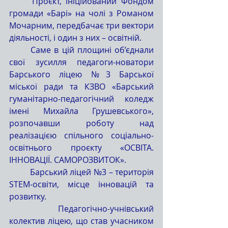
	Проєкт, ініційований Фондом 
громади «Барі» на чолі з Романом 
Мочарним, передбачає три вектори 
діяльності, і один з них – освітній.
	Саме в цій площині об’єднали 
свої зусилля педагоги-новатори 
Барського ліцею №3 Барської 
міської ради та КЗВО «Барський 
гуманітарно-педагогічний коледж 
імені Михайла Грушевського», 
розпочавши роботу над 
реалізацією спільного соціально-
освітнього проєкту «ОСВІТА. 
ІННОВАЦІЇ. САМОРОЗВИТОК».
	Барський ліцей №3 – територія 
STEM-освіти, місце інновацій та 
розвитку.
	Педагогічно-учнівський 
колектив ліцею, що став учасником 