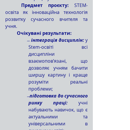
	Предмет проєкту:
 STEM-
освіта як інноваційна технологія 
розвитку сучасного вчителя та 
учня.
	Очікувані результати:
̶  
інтеграція дисциплін:
 у 
Stem-освіті всі 
дисципліни 
взаємопов’язані, що 
дозволяє учням бачити 
ширшу картину і краще 
розуміти реальні 
проблеми;
̶ 
підготовка до сучасного 
ринку праці:
 учні 
набувають навичок, що є 
актуальними та 
універсальними в 