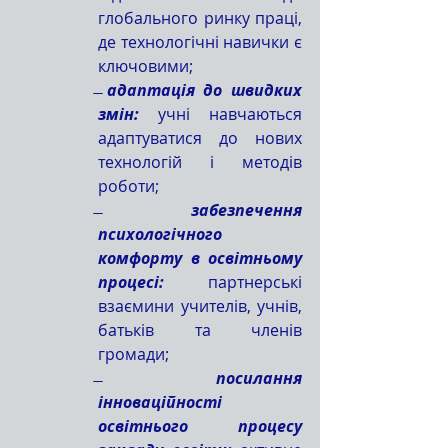
глобального ринку праці, 
де технологічні навички є 
ключовими;
̶ 
адаптація до швидких 
змін:
 учні навчаються 
адаптуватися до нових 
технологій і методів 
роботи;
̶ 
забезпечення 
психологічного 
комфорту в освітньому 
процесі:
 партнерські 
взаємини учителів, учнів, 
батьків та членів 
громади;
̶  
посилання 
інноваційності 
освітнього процесу 