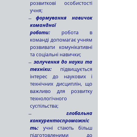
розвиткові особистості 
учня;
̶ 
формування навичок 
командної 
роботи:
 робота в 
команді допомагає учням 
розвивати комунікативні 
та соціальні навички;
̶  
залучення до науки та 
техніки:
 підвищується 
інтерес до наукових і 
технічних дисциплін, що 
важливо для розвитку 
технологічного 
суспільства;
̶ 
глобальна 
конкурентоспроможніс
ть: 
учні стають більш 
підготовленими до 