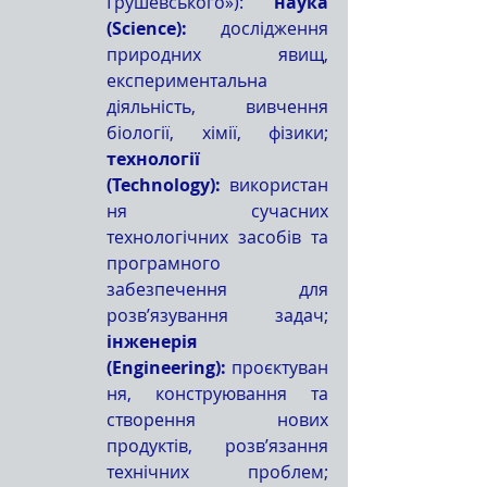
Грушевського»): 
наука 
(Science):
 дослідження 
природних явищ, 
експериментальна 
діяльність, вивчення 
біології, хімії, фізики; 
технології 
(Technology):
 використан
ня сучасних 
технологічних засобів та 
програмного 
забезпечення для 
розв’язування задач; 
інженерія 
(Engineering):
 проєктуван
ня, конструювання та 
створення нових 
продуктів, розв’язання 
технічних проблем; 