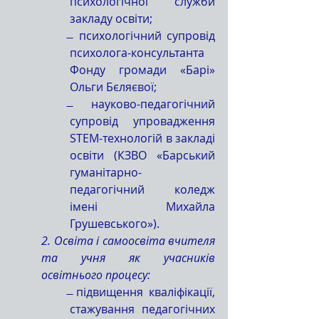
психологічної служби 
закладу освіти;
̶  психологічний супровід 
психолога-консультанта 
Фонду громади «Барі» 
Ольги Бєляєвої;
̶ науково-педагогічний 
супровід упровадження 
STEM-технологій в закладі 
освіти (КЗВО «Барський 
гуманітарно-
педагогічний коледж 
імені Михайла 
Грушевського»).
2. Освіта і самоосвіта вчителя 
та учня як учасників 
освітнього процесу:
̶ підвищення кваліфікації, 
стажування педагогічних 