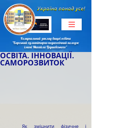
Комунальний заклад вищої освіти
"Барський гуманітарно-педагогічний коледж
імені Михайла Грушевського"
ОСВІТА. ІННОВАЦІЇ.
САМОРОЗВИТОК
	Як зміцнити фізичне і 