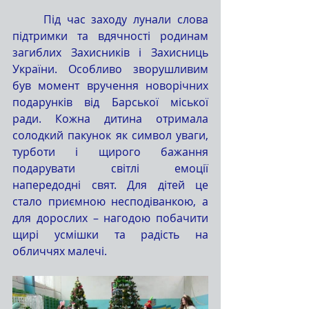
	Під час заходу лунали слова 
підтримки та вдячності родинам 
загиблих Захисників і Захисниць 
України. Особливо зворушливим 
був момент вручення новорічних 
подарунків від Барської міської 
ради. Кожна дитина отримала 
солодкий пакунок як символ уваги, 
турботи і щирого бажання 
подарувати світлі емоції 
напередодні свят. Для дітей це 
стало приємною несподіванкою, а 
для дорослих – нагодою побачити 
щирі усмішки та радість на 
обличчях малечі.