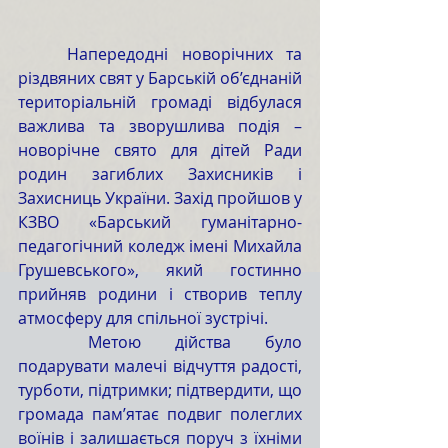
	Напередодні новорічних та 
різдвяних свят у Барській об’єднаній 
територіальній громаді відбулася 
важлива та зворушлива подія – 
новорічне свято для дітей Ради 
родин загиблих Захисників і 
Захисниць України. Захід пройшов у 
КЗВО «Барський гуманітарно-
педагогічний коледж імені Михайла 
Грушевського», який гостинно 
прийняв родини і створив теплу 
атмосферу для спільної зустрічі.
	Метою дійства було 
подарувати малечі відчуття радості, 
турботи, підтримки; підтвердити, що 
громада пам’ятає подвиг полеглих 
воїнів і залишається поруч з їхніми 