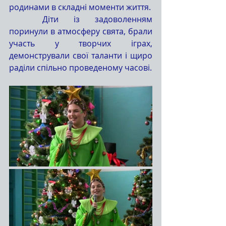
родинами в складні моменти життя.
	Діти із задоволенням 
поринули в атмосферу свята, брали 
участь у творчих іграх, 
демонстрували свої таланти і щиро 
раділи спільно проведеному часові.