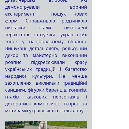
демонстрували творчий 
експеримент і пошук нових 
форм. Справжньою родзинкою 
виставки стали витончені 
теракотові статуетки українських 
жінок у національному вбранні. 
Вишукані деталі одягу, рельєфний 
декор та майстерно виконаний 
розпис підкреслювали красу 
українських традицій і багатство 
народної культури. Не менше 
захоплення викликали традиційні 
свищики, фігурки баранців, коників, 
птахів, казкових персонажів і 
декоративні композиції, створені за 
мотивами українського фольклору. 