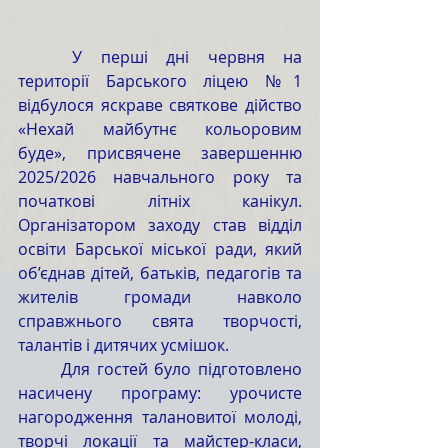
	У перші дні червня на 
території Барського ліцею №1 
відбулося яскраве святкове дійство 
«Нехай майбутнє кольоровим 
буде», присвячене завершенню 
2025/2026 навчального року та 
початкові літніх канікул. 
Організатором заходу став відділ 
освіти Барської міської ради, який 
об’єднав дітей, батьків, педагогів та 
жителів громади навколо 
справжнього свята творчості, 
талантів і дитячих усмішок. 
	Для гостей було підготовлено 
насичену програму: урочисте 
нагородження талановитої молоді, 
творчі локації та майстер-класи, 