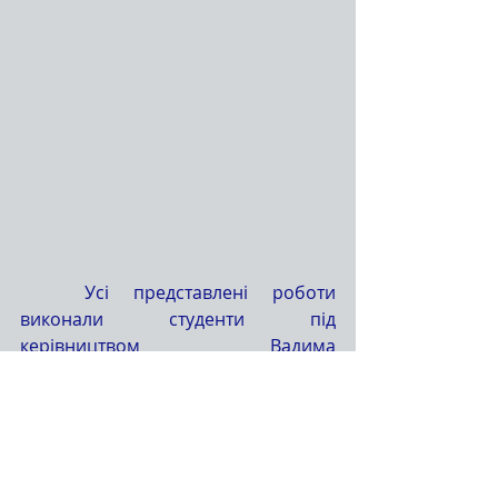
	Усі представлені роботи 
виконали студенти під 
керівництвом Вадима 
ШПАКОВАТОГО, Альони РОМАНЮК, 
Надії ПІДГОРНОЇ та Сергія 
БОГУЦЬКОГО – викладачів кафедри 
мистецьких дисциплін коледжу. 
Завдяки їхньому професіоналізму, 