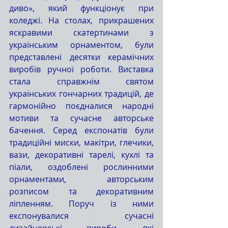
диво», який функціонує при 
коледжі. На столах, прикрашених 
яскравими скатертинами з 
українським орнаментом, були 
представлені десятки керамічних 
виробів ручної роботи. Виставка 
стала справжнім святом 
українських гончарних традицій, де 
гармонійно поєдналися народні 
мотиви та сучасне авторське 
бачення. Серед експонатів були 
традиційні миски, макітри, глечики, 
вази, декоративні тарелі, кухлі та 
піали, оздоблені рослинними 
орнаментами, авторським 
розписом та декоративним 
ліпленням. Поруч із ними 
експонувалися сучасні 
дизайнерські вироби, які 