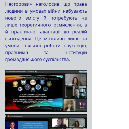
Несторович наголосив, що права 
людини в умовах війни набувають 
нового змісту й потребують не 
лише теоретичного осмислення, а 
й практичної адаптації до реалій 
сьогодення. Це можливо лише за 
умови спільної роботи науковців, 
правників та інституцій 
громадянського суспільства.