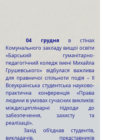
	04 грудня
 в стінах 
Комунального закладу вищої освіти 
«Барський гуманітарно-
педагогічний коледж імені Михайла 
Грушевського» відбулася важлива 
для правничої спільноти подія – II 
Всеукраїнська студентська науково-
практична конференція «Права 
людини в умовах сучасних викликів: 
міждисциплінарні підходи до 
забезпечення, захисту та 
реалізації».
	Захід об’єднав студентів, 
викладачів, представників 