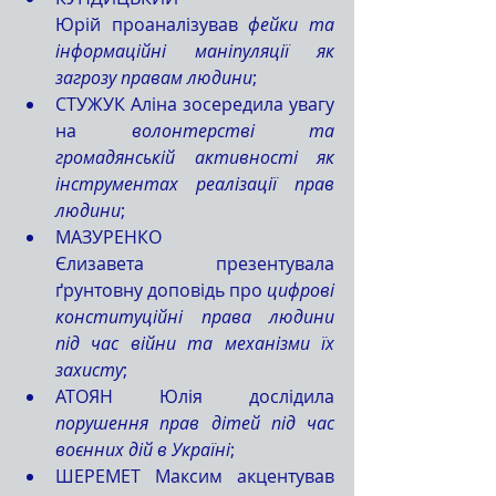
Юрій проаналізував 
фейки та 
інформаційні маніпуляції як 
загрозу правам людини
;
СТУЖУК Аліна зосередила увагу 
на 
волонтерстві та 
громадянській активності як 
інструментах реалізації прав 
людини
;
МАЗУРЕНКО 
Єлизавета презентувала 
ґрунтовну доповідь про 
цифрові 
конституційні права людини 
під час війни та механізми їх 
захисту
;
АТОЯН Юлія дослідила 
порушення прав дітей під час 
воєнних дій в Україні
;
ШЕРЕМЕТ Максим акцентував 