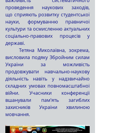
важливість систематичного 
проведення наукових заходів, 
що сприяють розвитку студентської 
науки, формуванню правничої 
культури та осмисленню актуальних 
соціально-правових процесів у 
державі.
	Тетяна Миколаївна, зокрема, 
висловила подяку Збройним силам 
України за можливість 
продовжувати навчально-наукову 
діяльність навіть у надзвичайно 
складних умовах повномасштабної 
війни. Учасники конференції 
вшанували пам’ять загиблих 
захисників України хвилиною 
мовчання.