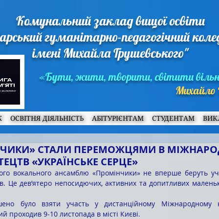
Комунальний заклад вищої освіти
арський гуманітарно-педагогічний кол
імені Михайла Грушевського"
«Бути, жити, творити, світити віль
Михайло 
Ж
ОСВІТНЯ ДІЯЛЬНІСТЬ
АБІТУРІЄНТАМ
СТУДЕНТАМ
ВИК
НЧИКИ» СТАЛИ ПЕРЕМОЖЦЯМИ В МІЖНАР
ЕЦТВ «УКРАЇНСЬКЕ СЕРЦЕ»
ів. Це дев’ятеро непосидючих, активних та допитливих маленьки
ий проходив 9-10 листопада в місті Києві.