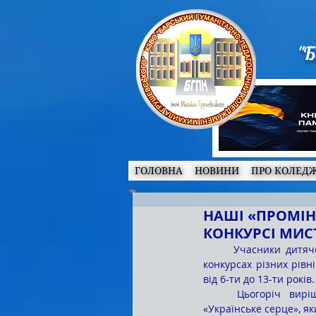
"Б
ГОЛОВНА
НОВИНИ
ПРО КОЛЕД
НАШІ «ПРОМІ
КОНКУРСІ МИСТ
	Учасники дитячого вокального ансамблю «Промінчики» не вперше беруть участь у мистецьких 
конкурсах різних рівн
від 6-ти до 13-ти років.
	Цьогоріч вирішено було взяти участь у дистанційному Міжнародному конкурсі мистецтв 
«Українське серце», як