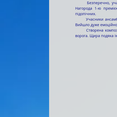
	Безперечно, участь у таких конкурсах допомагає зрозуміти, чи правильним шляхом ти ідеш. 
Нагорода 1-ю премією
підопічних.
	Учасники ансамблю «Промінчики» з великим захопленням реалізували відеопроєкт «Ми за мир!». 
Вийшло дуже емоційно,
	Створена композиція присвячується воїнам-батькам, які самовіддано захищають нашу землю від 
ворога. Щира подяка їм