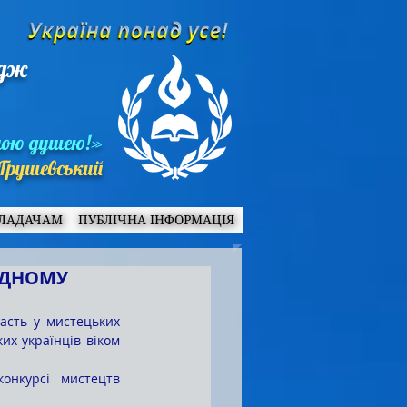
едж
ною душею!»
Грушевський
ЛАДАЧАМ
ПУБЛІЧНА ІНФОРМАЦІЯ
ОДНОМУ
х українців віком 