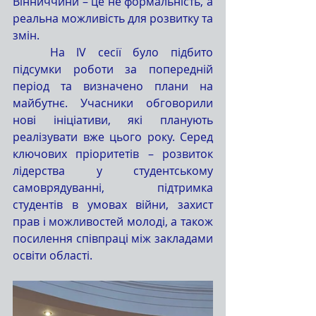
Вінниччини – це не формальність, а 
реальна можливість для розвитку та 
змін.
	На IV сесії було підбито 
підсумки роботи за попередній 
період та визначено плани на 
майбутнє. Учасники обговорили 
нові ініціативи, які планують 
реалізувати вже цього року. Серед 
ключових пріоритетів – розвиток 
лідерства у студентському 
самоврядуванні, підтримка 
студентів в умовах війни, захист 
прав і можливостей молоді, а також 
посилення співпраці між закладами 
освіти області.