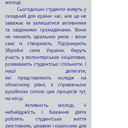
молоді.
	Сьогоднішні студенти живуть у 
складний для країни час, але це не 
заважає їм залишатися активними 
та свідомими громадянами. Вони 
не чекають ідеальних умов – вони 
самі їх створюють. Підтримують 
Збройні сили України, беруть 
участь у волонтерських ініціативах, 
розвивають студентські спільноти. І 
наші делегати, 
які представляють коледж на 
обласному рівні, є справжньою 
рушійною силою цих процесів тут, 
на місці.
	Активність молоді, її 
небайдужість і бажання діяти 
роблять студентське життя 
змістовним, цікавим і корисним для 