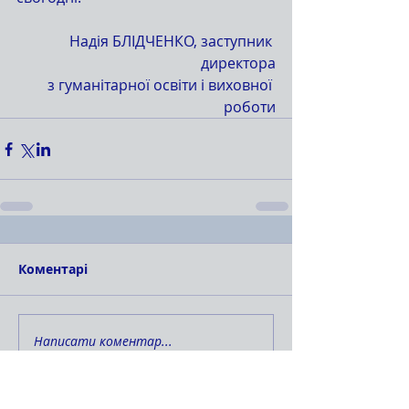
Надія БЛІДЧЕНКО, заступник 
директора
 з гуманітарної освіти і виховної 
роботи
Коментарі
Написати коментар...