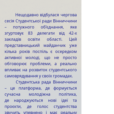
	Нещодавно відбулася чергова 
сесія Студентської ради Вінниччини 
– потужного об’єднання, яке 
згуртовує 83 делегати від 42-х 
закладів освіти області. Цей 
представницький майданчик уже 
кілька років поспіль є осередком 
активної молоді, що не просто 
обговорює проблеми, а реально 
впливає на розвиток студентського 
самоврядування у своїх громадах.
	Студентська рада Вінниччини 
– це платформа, де формується 
сучасна молодіжна політика, 
де народжуються нові ідеї та 
проєкти, де голос студентства 
звучить упевнено і має реальну 