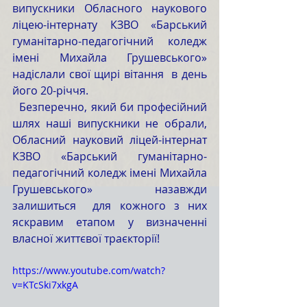
випускники Обласного наукового 
ліцею-інтернату КЗВО «Барський 
гуманітарно-педагогічний коледж 
імені Михайла Грушевського» 
надіслали свої щирі вітання  в день 
його 20-річчя.
  Безперечно, який би професійний 
шлях наші випускники не обрали, 
Обласний науковий ліцей-інтернат 
КЗВО «Барський гуманітарно-
педагогічний коледж імені Михайла 
Грушевського» назавжди 
залишиться  для кожного з них 
яскравим етапом у визначенні 
власної життєвої траєкторії!
https://www.youtube.com/watch?
v=KTcSki7xkgA