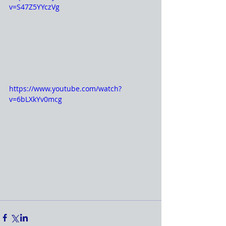
v=S47Z5YYczVg
https://www.youtube.com/watch?
v=6bLXkYv0mcg