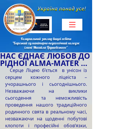
Комунальний заклад вищої освіти
"Барський гуманітарно-педагогічний коледж
імені Михайла Грушевського"
НАС ЄДНАЄ ЛЮБОВ ДО
РІДНОЇ ALMA-MATER …
  Серце Ліцею б’ється  в унісон із 
серцем кожного ліцеїста – 
учорашнього і сьогоднішнього. 
Незважаючи на виклики 
сьогодення та неможливість 
проведення нашого традиційного 
родинного свята в реальному часі, 
незважаючи на щоденні побутові 
клопоти і професійні обов’язки,  