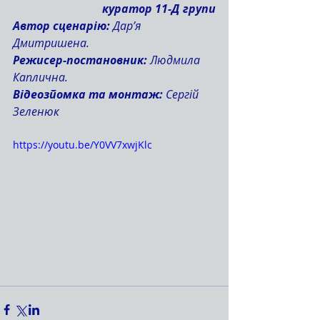
куратор 11-Д групи
Автор сценарію:
 Дар’я 
Дмитришена. 
Режисер-постановник:
 Людмила 
Каплична.
Відеозйомка та монтаж: 
Сергій 
Зеленюк
https://youtu.be/Y0VV7xwjKlc