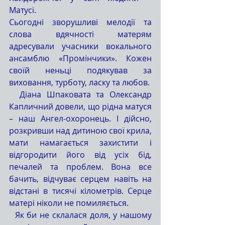
Матусі.
Сьогодні зворушливі мелодії та 
слова вдячності матерям 
адресували учасники вокального 
ансамблю «Промінчики». Кожен 
своїй неньці подякував за 
виховання, турботу, ласку та любов.
  Діана Шпаковата та Олександр 
Капличний довели, що рідна матуся 
– наш Ангел-охоронець. І дійсно, 
розкривши над дитиною свої крила, 
мати намагається захистити і 
відгородити його від усіх бід, 
печалей та проблем. Вона все 
бачить, відчуває серцем навіть на 
відстані в тисячі кілометрів. Серце 
матері ніколи не помиляється.
  Як би не склалася доля, у нашому 