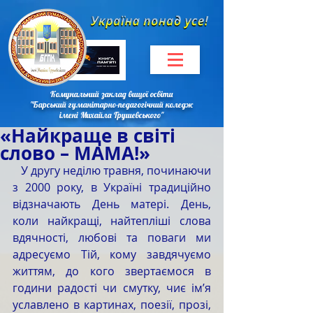
Комунальний заклад вищої освіти
"Барський гуманітарно-педагогічний коледж
імені Михайла Грушевського"
«Найкраще в світі
слово – МАМА!»
   У другу неділю травня, починаючи 
з 2000 року, в Україні традиційно 
відзначають День матері. День, 
коли найкращі, найтепліші слова 
вдячності, любові та поваги ми 
адресуємо Тій, кому завдячуємо 
життям, до кого звертаємося в 
години радості чи смутку, чиє ім’я 
уславлено в картинах, поезії, прозі, 