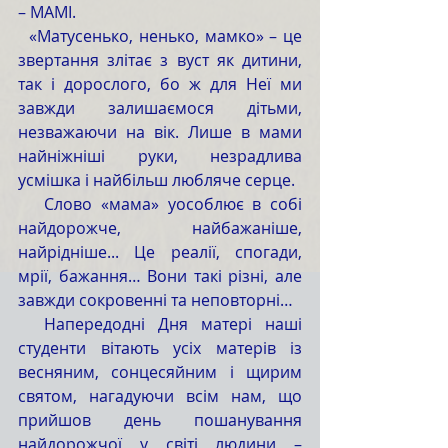
– МАМІ.
  «Матусенько, ненько, мамко» – це 
звертання злітає з вуст як дитини, 
так і дорослого, бо ж для Неї ми 
завжди залишаємося дітьми, 
незважаючи на вік. Лише в мами 
найніжніші руки, незрадлива 
усмішка і найбільш любляче серце. 
   Слово «мама» уособлює в собі 
найдорожче, найбажаніше, 
найрідніше... Це реалії, спогади, 
мрії, бажання… Вони такі різні, але 
завжди сокровенні та неповторні…
  Напередодні Дня матері наші 
студенти вітають усіх матерів із 
весняним, сонцесяйним і щирим 
святом, нагадуючи всім нам, що 
прийшов день пошанування 
найдорожчої у світі людини – 