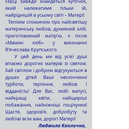
серці завжди знайдеться куточок, 
який належатиме тільки їй, 
найріднішій в усьому світі – Матері! 
  Теплим спомином про найсвятішу 
материнську любов, духмяний хліб, 
приготовлений матір’ю, є пісня 
«Мамин хліб» у виконанні 
В’ячеслава Крупського.
   У цей день ми від усієї душі 
вітаємо дорогих матерів зі святом. 
Хай світлом і добром відгукуються в 
душах дітей Ваші нескінченні 
турботи, терпіння, любов і 
відданість! Для Вас, любі матусі, 
найкращі квіти, найщиріші 
побажання, найніжніші поцілунки! 
Щастя, здоров’я, добробуту та 
любові всім вам, дорогі Матері!
Людмила Каплична, 