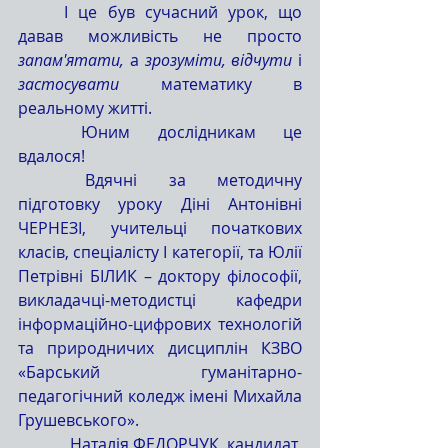
	І це був сучасний урок, що 
давав можливість не просто 
запам'ятати, 
а 
зрозуміти, відчути 
і
застосувати 
математику в 
реальному житті.
	Юним дослідникам це 
вдалося!
	Вдячні за методичну 
підготовку уроку Діні Антонівні 
ЧЕРНЕЗІ, учительці початкових 
класів, спеціалісту І категорії, та Юлії 
Петрівні БІЛИК – доктору філософії, 
викладачці-методистці кафедри 
інформаційно-цифрових технологій 
та природничих дисциплін КЗВО 
«Барський гуманітарно-
педагогічний коледж імені Михайла 
Грушевського».
Наталія ФЕДОРЧУК, кандидат 