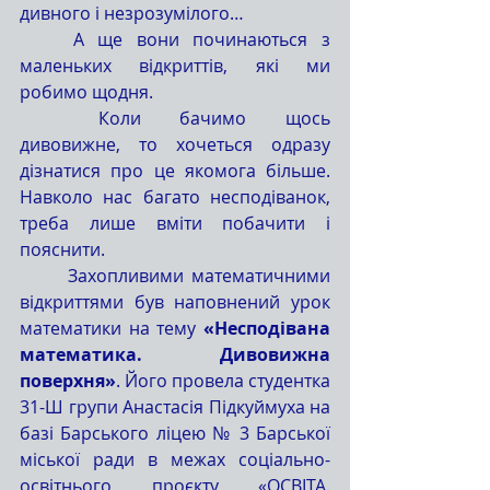
дивного і незрозумілого…
	А ще вони починаються з 
маленьких відкриттів, які ми 
робимо щодня.
	Коли бачимо щось 
дивовижне, то хочеться одразу 
дізнатися про це якомога більше. 
Навколо нас багато несподіванок, 
треба лише вміти побачити і 
пояснити.
	Захопливими математичними 
відкриттями був наповнений урок 
математики на тему 
«Несподівана 
математика. Дивовижна 
поверхня»
. Його провела студентка 
31-Ш групи Анастасія Підкуймуха на 
базі Барського ліцею № 3 Барської 
міської ради в межах соціально-
освітнього проєкту «ОСВІТА. 