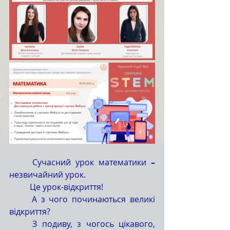
	Сучасний урок математики
 – 
незвичайний урок.
	Це урок-відкриття! 
	А з чого починаються великі 
відкриття?
	З подиву, з чогось цікавого, 