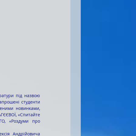
атури під назвою 
апрошені студенти 
еними новинками, 
ГЄЄВОЇ, «Спитайте 
О, «Роздуми про 