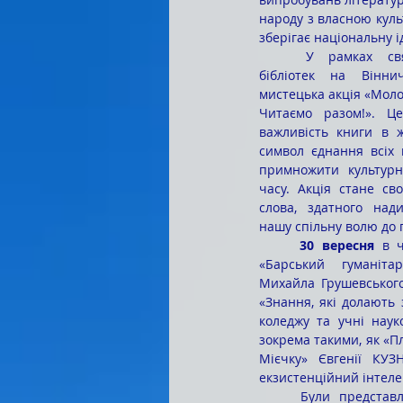
народу з власною куль
зберігає національну і
	У рамках святкування Всеукраїнського дня 
бібліотек на Віннич
мистецька акція «Моло
Читаємо разом!». Ц
важливість книги в ж
символ єднання всіх н
примножити культурн
часу. Акція стане св
слова, здатного нади
нашу спільну волю до 
30 вересня
 в ч
«Барський гуманітар
Михайла Грушевського
«Знання, які долають 
коледжу та учні наук
зокрема такими, як «П
Мієчку» Євгенії КУ
екзистенційний інтел
	Були представлені на виставці й наукові праці вітчизняного історика Олексія Андрійовича 