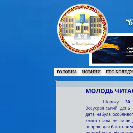
"Б
ГОЛОВНА
НОВИНИ
ПРО КОЛЕД
МОЛОДЬ ЧИТАЄ
	Щороку 
30
Всеукраїнський день 
дата набула особливог
книга стала не лише 
опорою для багатьох ук
випробувань літератур