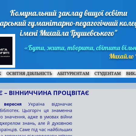
Комунальний заклад вищої освіти
арський гуманітарно-педагогічний кол
імені Михайла Грушевського"
«Бути, жити, творити, світити віль
Михайло 
Ж
ОСВІТНЯ ДІЯЛЬНІСТЬ
АБІТУРІЄНТАМ
СТУДЕНТАМ
ВИК
 – ВІННИЧЧИНА ПРОЦВІТАЄ
 вересня
 Україна відзначає 
бібліотек. Цьогоріч ця знаменна 
о значення, адже в умовах війни 
джерелом знань, але й духовною 
раїнців. Саме під час найбільших 
а допомагає відновлювати зв’язок 