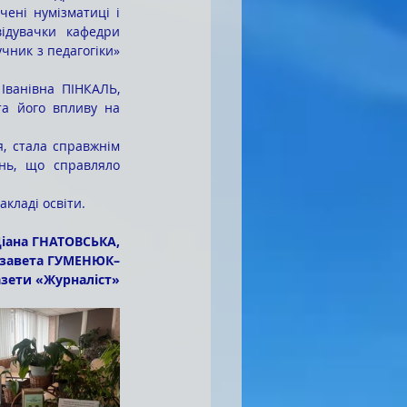
ені нумізматиці і 
ідувачки кафедри 
чник з педагогіки» 
а його впливу на 
нь, що справляло 
акладі освіти.
іана ГНАТОВСЬКА,
завета ГУМЕНЮК–
азети «Журналіст»