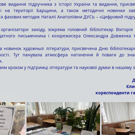
ве видання підручника з Історії України та видання, присвяч
урі на території Барщини, а також методичні новинки зав
 та фахових методик Наталії Анатоліївни ДУСЬ – «Цифровий підру
датного письменника і кінорежисера Олександра Довженка т
чості. Тут панувала атмосфера натхнення й поваги до зна
я.
ивим кроком у підтримці літератури та наукової думки в нашому з
Д
Єли
 кореспонденти г