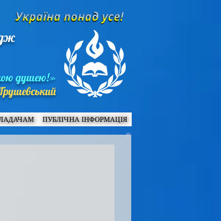
едж
ною душею!»
Грушевський
ЛАДАЧАМ
ПУБЛІЧНА ІНФОРМАЦІЯ