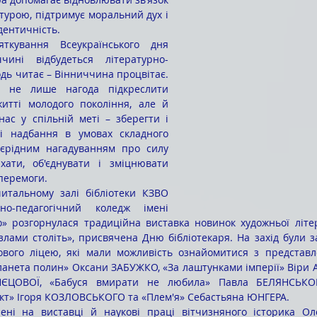
турою, підтримує моральний дух і 
дентичність.
чині відбудеться літературно-
дь читає – Вінниччина процвітає. 
е не лише нагода підкреслити 
итті молодого покоління, але й 
ас у спільній меті – зберегти і 
і надбання в умовах складного 
оєрідним нагадуванням про силу 
хати, об'єднувати і зміцнювати 
перемоги.
итальному залі бібліотеки КЗВО 
но-педагогічний коледж імені 
» розгорнулася традиційна виставка новинок художньої літер
злами століть», присвячена Дню бібліотекаря. На захід були з
ового ліцею, які мали можливість ознайомитися з представл
ланета полин» Оксани ЗАБУЖКО, «За лаштунками імперії» Віри А
ЗНЄЦОВОЇ, «Бабуся вмирати не любила» Павла БЕЛЯНСЬКОГ
ект» Ігоря КОЗЛОВСЬКОГО та «Плем'я» Себастьяна ЮНГЕРА.