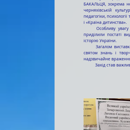
БАКАЛЬЦЯ, зокрема но
черняхівській культ
педагогіки, психології
і «Країна дитинства».
	Особливу увагу організатори заходу, зокрема головний бібліотекар Вікторія Іванівна ПІНКАЛЬ, 
приділили постаті ви
історію України.
	Загалом виставка новинок художньої літератури, присвячена Дню бібліотекаря, стала справжнім 
святом знань і твор
надзвичайне враженн
	Захід став важл