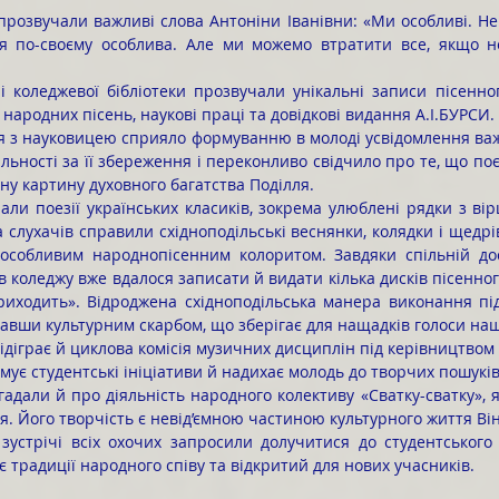
ія по-своєму особлива. Але ми можемо втратити все, якщо не
народних пісень, наукові праці та довідкові видання А.І.БУРСИ.
льності за її збереження і переконливо свідчило про те, що по
ну картину духовного багатства Поділля.
слухачів справили східноподільські веснянки, колядки і щедрі
 особливим народнопісенним колоритом. Завдяки спільній дос
в коледжу вже вдалося записати й видати кілька дисків пісенног
риходить». Відроджена східноподільська манера виконання під
тавши культурним скарбом, що зберігає для нащадків голоси наш
ідіграє й циклова комісія музичних дисциплін під керівництвом 
мує студентські ініціативи й надихає молодь до творчих пошуків
чя. Його творчість є невід’ємною частиною культурного життя В
 традиції народного співу та відкритий для нових учасників.