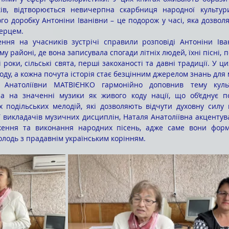
ів, відтворюється невичерпна скарбниця народної культури
го доробку Антоніни Іванівни – це подорож у часі, яка дозволя
серцем.
 районі, де вона записувала спогади літніх людей, їхні пісні, пе
 роки, сільські свята, перші закоханості та давні традиції. У ц
оду, а кожна почута історія стає безцінним джерелом знань для 
а на значенні музики як живого коду нації, що об’єднує пок
 подільських мелодій, які дозволяють відчути духовну силу 
ї викладачів музичних дисциплін, Наталя Анатоліївна акцентува
ження та виконання народних пісень, адже саме вони форм
молодь з прадавнім українським корінням.