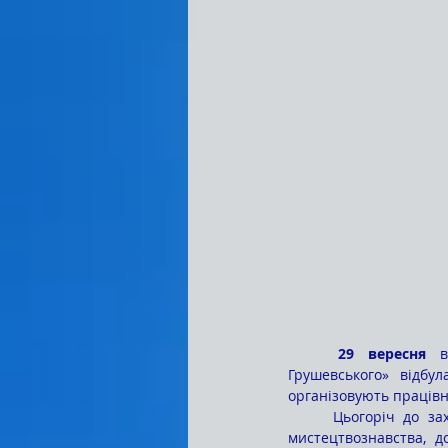
	29 вересня
 в
Грушевського» відбу
організовують працівн
	Цьогоріч до заходу долучилися Антоніна Іванівна БУРСА, учений секретар коледжу, кандидат 
мистецтвознавства, д