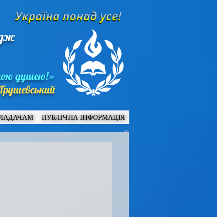
едж
ною душею!»
Грушевський
ЛАДАЧАМ
ПУБЛІЧНА ІНФОРМАЦІЯ