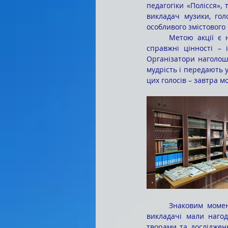
педагогіки «Полісся»,
викладач музики, гол
особливого змістового
	Метою акції є не лише популяризація книжок і літературної спадщини, а й нагадування про 
справжні цінності – 
Організатори наголошу
мудрість і передають у
цих голосів – завтра м
	Знаковим моментом акції стала презентація творчого доробку Антоніни Іванівни. Студенти та 
викладачі мали нагод
творами та досліджен