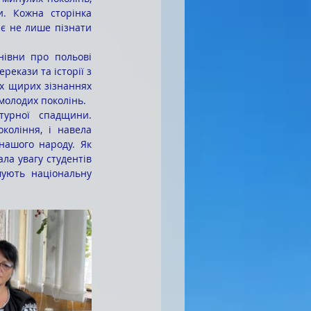
. Кожна сторінка 
є не лише пізнати 
рекази та історії з 
их щирих зізнаннях 
молодих поколінь.
оління, і навела 
нашого народу. Як 
ла увагу студентів 
ують національну 