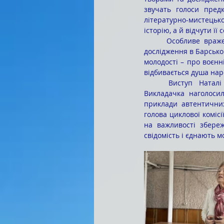
звучать голоси предк
літературно-мистецько
історію, а й відчути її 
	Особливе враження на учасників зустрічі справили розповіді Антоніни Іванівни про польові 
дослідження в Барському
молодості – про воєнні
відбивається душа нар
	Виступ Наталі Анатоліївни МАТВІЄНКО гармонійно доповнив тему культурної спадщини. 
Викладачка наголосил
приклади автентичних
голова циклової комісі
на важливості збере
свідомість і єднають 