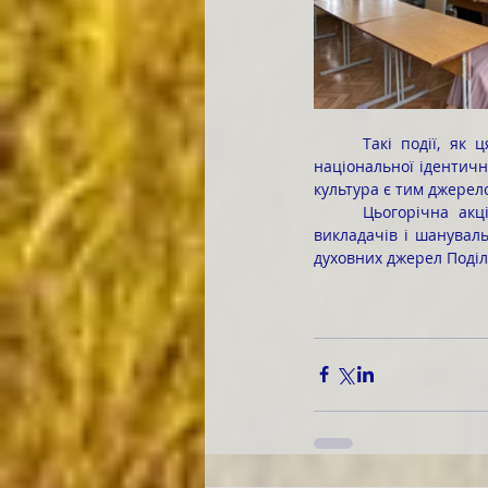
	Такі події, як ця, що відбулася в стінах коледжевої бібліотеки, формують у студентів почуття 
національної ідентичн
культура є тим джерело
	Цьогорічна акція стала теплою і глибокою за своїм змістом подією, що об’єднала студентів, 
викладачів і шануваль
духовних джерел Поділ