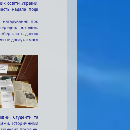
ик освіти України, 
асть надала події 
ередніх поколінь. 
 зберігають давню 
ми не дослухаємося 
ами, історичними 
минулих поколінь, 