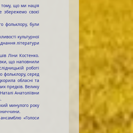
 збережемо своєї 
єднання літератури 
вки, що наповнили 
лідницькій роботі 
о фольклору, серед 
корила обласні та 
их предків. Велику 
Наталі Анатоліївни 
.
інниччини.