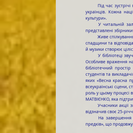
	Під час зустрічі прозвучали важливі слова Антоніни Іванівни: «Ми особливі. Не тому, що ми нація 
українців. Кожна нац
культури».
	У читальній залі коледжевої бібліотеки прозвучали унікальні записи пісенного фольклору, були 
представлені збірники 
	Живе спілкування з науковицею сприяло формуванню в молоді усвідомлення важливості культурної 
спадщини та відповіда
й музики створює ціліс
	У бібліотеці звучали поезії українських класиків, зокрема улюблені рядки з віршів Ліни Костенко. 
Особливе враження на 
бібліотечний простір
студентів та викладачі
яких «Весна красна п
всеукраїнські сцени, с
роль у цьому процесі в
МАТВІЄНКО, яка підтри
	Учасники акції згадали й про діяльність народного колективу «Сватку-сватку», який минулого року 
відзначив своє 25-річ
	На завершення зустрічі всіх охочих запросили долучитися до студентського ансамблю «Голоси 
предків», що продовжує