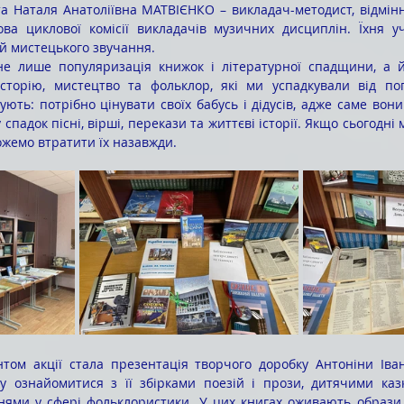
 та Наталя Анатоліївна МАТВІЄНКО – викладач-методист, відмінн
ова циклової комісії викладачів музичних дисциплін. Їхня уч
 й мистецького звучання.
історію, мистецтво та фольклор, які ми успадкували від поп
ють: потрібно цінувати своїх бабусь і дідусів, адже саме вони
 спадок пісні, вірші, перекази та життєві історії. Якщо сьогодні 
ожемо втратити їх назавжди.
у ознайомитися з її збірками поезій і прози, дитячими казк
нями у сфері фольклористики. У цих книгах оживають образи 