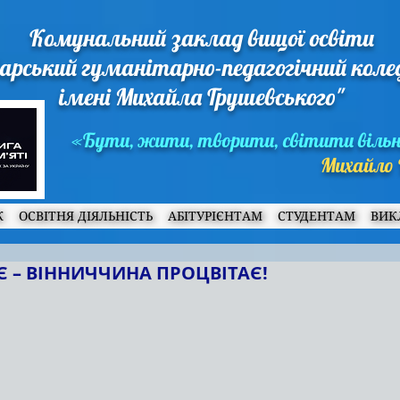
Комунальний заклад вищої освіти
арський гуманітарно-педагогічний кол
імені Михайла Грушевського"
«Бути, жити, творити, світити віль
Михайло 
Ж
ОСВІТНЯ ДІЯЛЬНІСТЬ
АБІТУРІЄНТАМ
СТУДЕНТАМ
ВИК
 – ВІННИЧЧИНА ПРОЦВІТАЄ!