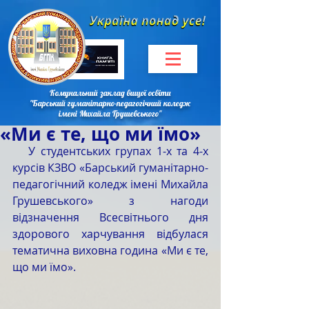
Комунальний заклад вищої освіти
"Барський гуманітарно-педагогічний коледж
імені Михайла Грушевського"
«Ми є те, що ми їмо»
   У студентських групах 1-х та 4-х 
курсів КЗВО «Барський гуманітарно-
педагогічний коледж імені Михайла 
Грушевського» з нагоди 
відзначення Всесвітнього дня 
здорового харчування відбулася 
тематична виховна година «Ми є те, 
що ми їмо».