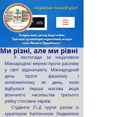
Комунальний заклад вищої освіти
"Барський гуманітарно-педагогічний коледж
імені Михайла Грушевського"
Ми різні, але ми рівні
  9 листопада за ініціативою 
Міжнародної мережі проти расизму 
у світі відзначають Міжнародний 
день проти фашизму і 
антисемітизму, як день, коли 
відбулася перша масова акція 
фізичного насильства третього 
рейху стосовно євреїв.
  Студенти 21-Д групи разом із 
куратором Капличною Людмилою 