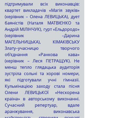
підтримували всіх виконавців: 
квартет викладачів «Магія звуків» 
(керівник – Олена ЛЕВИЦЬКА), дует 
баяністів (Наталя МАТВІЄНКО та 
Андрій МІЛІНЧУК), гурт «Ельдородо» 
(керівник –Дарина 
МАГЕЛЬНИЦЬКА), КІМАКІВСЬКУ 
Злату–учасницю творчого 
об’єднання «Ранкова кава» 
(керівник – Леся ПЕТРАЩУК). Не 
менш тепло глядацька аудиторія 
зустріла сольні та хорові номери, 
які підготували учні гімназії. 
Кульмінацією заходу стала пісня 
Олени ЛЕВИЦЬКОЇ «Нескорена 
країна» в авторському виконанні. 
Сучасний репертуар, вдале 
аранжування, виконавська 
майстерність створили яскраві 