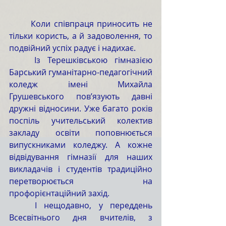
	Коли співпраця приносить не 
тільки користь, а й задоволення, то 
подвійний успіх радує і надихає.
	Із Терешківською гімназією 
Барський гуманітарно-педагогічний 
коледж імені Михайла 
Грушевського пов’язують давні 
дружні відносини. Уже багато років 
поспіль учительський колектив 
закладу освіти поповнюється 
випускниками коледжу. А кожне 
відвідування гімназії для наших 
викладачів і студентів традиційно 
перетворюється на 
профорієнтаційний захід.
	І нещодавно, у переддень 
Всесвітнього дня вчителів, з 