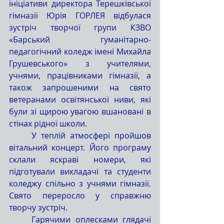
ініціативи директора Терешківської 
гімназії Юрія ГОРЛЕЯ відбулася 
зустріч творчої групи КЗВО 
«Барський гуманітарно-
педагогічний коледж імені Михайла 
Грушевського» з учителями, 
учнями, працівниками гімназії, а 
також запрошеними на свято 
ветеранами освітянської ниви, які 
були зі щирою увагою вшановані в 
стінах рідної школи.
	У теплій атмосфері пройшов 
вітальний концерт. Його програму 
склали яскраві номери, які 
підготували викладачі та студенти 
коледжу спільно з учнями гімназії. 
Свято переросло у справжню 
творчу зустріч.
	Гарячими оплесками глядачі 