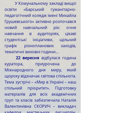
	У Комунальному закладі вищої 
освіти «Барський гуманітарно-
педагогічний коледж імені Михайла 
Грушевського» активно розпочався 
новий навчальний рік: очне 
навчання в аудиторіях, цікаві 
студентські ініціативи, щільний 
графік різнопланових заходів, 
тематичні виховні години…
	22 вересня
 відбулася година 
куратора, приурочена до 
Міжнародного дня миру, який 
щороку відзначає світова спільнота. 
Тема зустрічі – «Мир в Україні – наш 
спільний пріоритет». Підготовку 
матеріалів для всіх академічних 
груп та класів забезпечила Наталія 
Валентинівна СКОРИЧ – викладач 
кафедри мистецьких дисциплін, 