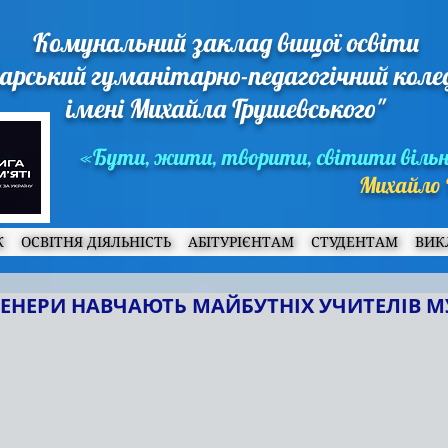
Комунальний заклад вищої освіти
арський гуманітарно-педагогічний кол
імені Михайла Грушевського"
«Бути, жити, творити, світити віль
Михайло 
Ж
ОСВІТНЯ ДІЯЛЬНІСТЬ
АБІТУРІЄНТАМ
СТУДЕНТАМ
ВИК
ЕНЕРИ НАВЧАЮТЬ МАЙБУТНІХ УЧИТЕЛІВ 