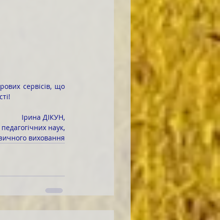
ті!
Ірина ДІКУН,
 педагогічних наук,
зичного виховання