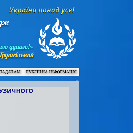
едж
ною душею!»
Грушевський
ЛАДАЧАМ
ПУБЛІЧНА ІНФОРМАЦІЯ
МУЗИЧНОГО