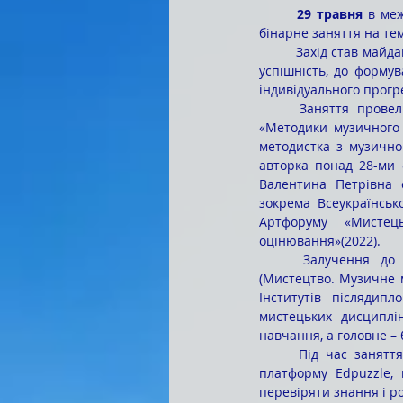
	29 травня
 в ме
бінарне заняття на тем
	Захід став майданчиком для обговорення переходу від традиційного оцінювання, спрямованого на 
успішність, до формув
індивідуального прогр
	Заняття провели Ірина ДІКУН, кандидат педагогічних наук, викладач навчальної дисципліни 
«Методики музичного 
методистка з музично
авторка понад 28-ми 
Валентина Петрівна 
зокрема Всеукраїнсько
Артфоруму «Мистець
оцінювання»(2022).
	Залучення до професійної підготовки бакалаврів за спеціальністю А4.13 Середня освіта 
(Мистецтво. Музичне м
Інститутів післядипл
мистецьких дисциплін
навчання, а головне –
	Під час заняття студенти мали змогу практично опанувати сучасний інструментарій, зокрема 
платформу Edpuzzle, 
перевіряти знання і р