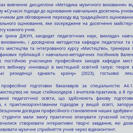
жах вивчення дисципліни «Методика музичного виховання» від
у 
«
Сучасні підходи до оцінювання навчальних досягнень учнів
ального оцінювання, яке зосереджене на досягненні майстерно
есу кожного учня.
виховання», і досвідчена методистка кафедри педагогіки та п
го мистецтва та інтегрованого курсу «Мистецтво», тренерка Н
фахових публікацій і навчально-методичних посібників Вале
є постійною учасницею професійних заходів кафедри мисте
го вебінару «Інновації в мистецькій освітній галузі: теорія в
кі резиденції єднають країну» (2023), гостьової лекц
истецтво) не лише стейкхолдерів і вчителів-практиків, а й про
омної педагогічної освіти, що здійснюють фахову підготовк
, є практикоорієнтованим підходом у вищій освіті, запоруко
 безцінним досвідом професійного становлення наших здобувачів
вчилися створювати інтерактивні творчі завдання, які дозв
озвивати музичне сприйняття учнів через відеоконтент.