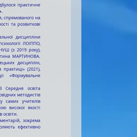
булося практичне 
»
.
сті та розвиткові 
сихології ЛОІППО, 
УШ (з 2019 року), 
нтина МАРТИНОВА. 
цьких дисциплін, 
 практиці» (2021), 
ії «Формувальне 
відних методистів 
у самих учителів 
ю високої якості 
 освіти.
оляють ефективно 