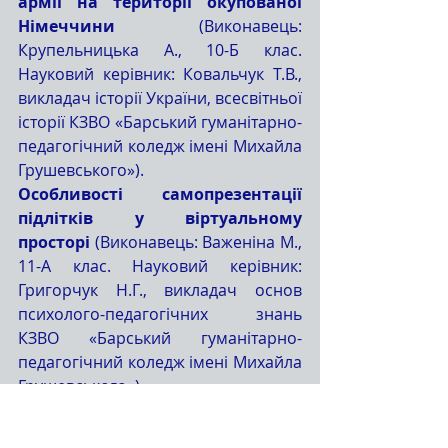
армії на території окупованої 
Німеччини 
(Виконавець: 
Крупельницька А., 10-Б клас. 
Науковий керівник: Ковальчук Т.В., 
викладач історії України, всесвітньої 
історії КЗВО «Барський гуманітарно-
педагогічний коледж імені Михайла 
Грушевського»).
Особливості самопрезентації 
підлітків у віртуальному 
просторі
 (Виконавець: Важеніна М., 
11-А клас. Науковий керівник: 
Григорчук Н.Г., викладач основ 
психолого-педагогічних знань 
КЗВО «Барський гуманітарно-
педагогічний коледж імені Михайла 
Грушевського»).
Проблема самотності підлітків 
як соціально-психологічний 