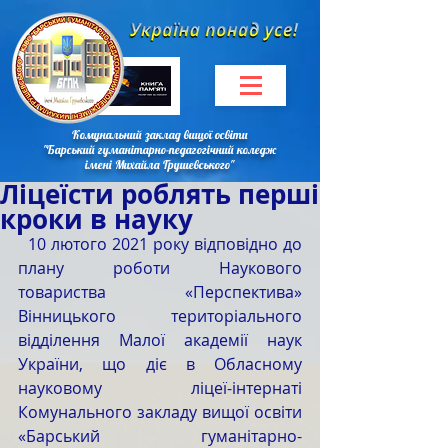
Комунальний заклад вищої освіти
"Барський гуманітарно-педагогічний коледж
імені Михайла Грушевського"
Ліцеїсти роблять перші
кроки в науку
  10 лютого 2021 року відповідно до 
плану роботи Наукового 
товариства «Перспектива» 
Вінницького територіального 
відділення Малої академії наук 
України, що діє в Обласному 
науковому ліцеї-інтернаті 
Комунального закладу вищої освіти 
«Барський гуманітарно-