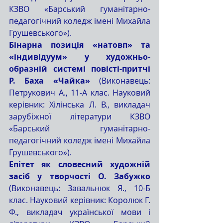
КЗВО «Барський гуманітарно-
педагогічний коледж імені Михайла 
Грушевського»).
Бінарна позиція «натовп» та 
«індивідуум» у художньо-
образній системі повісті-притчі 
Р. Баха «Чайка»
 (Виконавець: 
Петрукович А., 11-А клас. Науковий 
керівник: Хілінська Л. В., викладач 
зарубіжної літератури КЗВО 
«Барський гуманітарно-
педагогічний коледж імені Михайла 
Грушевського»).
Епітет як словесний художній 
засіб у творчості О. Забужко 
(Виконавець: Завальнюк Я., 10-Б 
клас. Науковий керівник: Королюк Г. 
Ф., викладач української мови і 