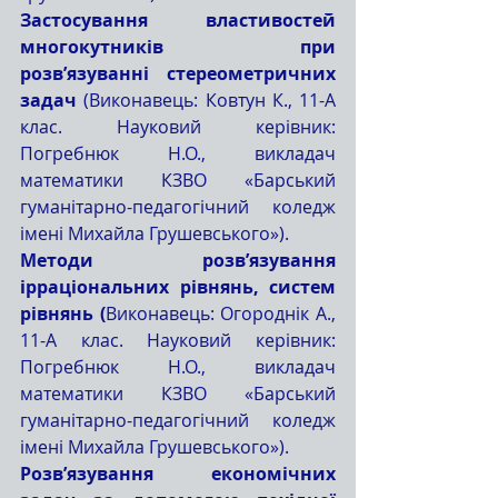
Застосування властивостей 
многокутників при 
розв’язуванні стереометричних 
задач 
(Виконавець: Ковтун К., 11-А 
клас. Науковий керівник: 
Погребнюк Н.О., викладач 
математики КЗВО «Барський 
гуманітарно-педагогічний коледж 
імені Михайла Грушевського»).
Методи розв’язування 
ірраціональних рівнянь, систем 
рівнянь (
Виконавець: Огороднік А., 
11-А клас. Науковий керівник: 
Погребнюк Н.О., викладач 
математики КЗВО «Барський 
гуманітарно-педагогічний коледж 
імені Михайла Грушевського»).
Розв’язування економічних 