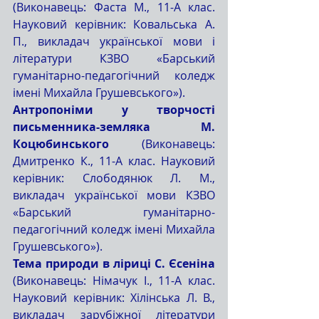
(Виконавець: Фаста М., 11-А клас. 
Науковий керівник: Ковальська А. 
П., викладач української мови і 
літератури КЗВО «Барський 
гуманітарно-педагогічний коледж 
імені Михайла Грушевського»).
Антропоніми у творчості 
письменника-земляка М. 
Коцюбинського 
(Виконавець: 
Дмитренко К., 11-А клас. Науковий 
керівник: Слободянюк Л. М., 
викладач української мови КЗВО 
«Барський гуманітарно-
педагогічний коледж імені Михайла 
Грушевського»).
Тема природи в ліриці С. Єсеніна 
(Виконавець: Німачук І., 11-А клас. 
Науковий керівник: Хілінська Л. В., 
викладач зарубіжної літератури 