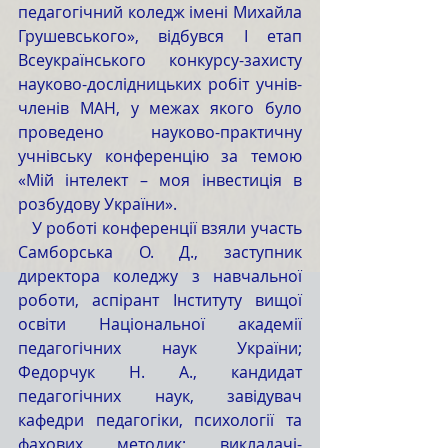
педагогічний коледж імені Михайла 
Грушевського», відбувся І етап 
Всеукраїнського конкурсу-захисту 
науково-дослідницьких робіт учнів-
членів МАН, у межах якого було 
проведено науково-практичну 
учнівську конференцію за темою 
«Мій інтелект – моя інвестиція в 
розбудову України». 
   У роботі конференції взяли участь 
Самборська О. Д., заступник 
директора коледжу з навчальної 
роботи, аспірант Інституту вищої 
освіти Національної академії 
педагогічних наук України; 
Федорчук Н. А., кандидат 
педагогічних наук, завідувач 
кафедри педагогіки, психології та 
фахових методик; викладачі-