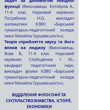
задач за допомогою похідної 
функції
 (Виконавець: Котляров А., 
11-А клас. Науковий керівник: 
Погребнюк Н.О., викладач 
математики КЗВО «Барський 
гуманітарно-педагогічний коледж 
імені Михайла Грушевського»).
Теорія сприйняття звуку та його 
вплив на людину 
(Виконавець: 
Вовк В., 11-А клас. Науковий 
керівник: Слободянюк І. Ю., 
кандидат педагогічних наук, 
викладач фізики КЗВО «Барський 
гуманітарно-педагогічний коледж 
імені Михайла Грушевського»).
ВІДДІЛЕННЯ ФІЛОСОФІЇ ТА 
СУСПІЛЬСТВОЗНАВСТВА, ІСТОРІЇ, 
ЕКОНОМІКИ