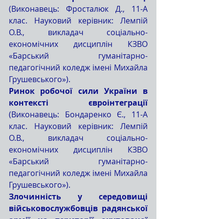
(Виконавець: Фросталюк Д., 11-А 
клас. Науковий керівник: Лемпій 
О.В., викладач соціально-
економічних дисциплін КЗВО 
«Барський гуманітарно-
педагогічний коледж імені Михайла 
Грушевського»).
Ринок робочої сили України в 
контексті євроінтеграції 
(Виконавець: Бондаренко Є., 11-А 
клас. Науковий керівник: Лемпій 
О.В., викладач соціально-
економічних дисциплін КЗВО 
«Барський гуманітарно-
педагогічний коледж імені Михайла 
Грушевського»).
Злочинність у середовищі 
військовослужбовців радянської 