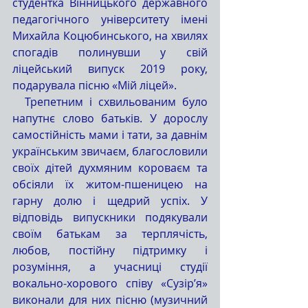
студентка Вінницького державного 
педагогічного університету імені 
Михайла Коцюбинського, на хвилях 
спогадів полинувши у свій 
ліцейський випуск 2019 року, 
подарувала пісню «Мій ліцей».
  Трепетним і схвильованим було 
напутнє слово батьків. У дорослу 
самостійність мами і тати, за давнім 
українським звичаєм, благословили 
своїх дітей духмяним короваєм та 
обсіяли їх житом-пшеницею на 
гарну долю і щедрий успіх. У 
відповідь випускники подякували 
своїм батькам за терплячість, 
любов, постійну підтримку і 
розуміння, а учасниці студії 
вокально-хорового співу «Сузір’я» 
виконали для них пісню (музичний 