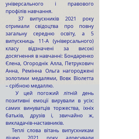
універсального і правового 
профілів навчання.
  37 випускників 2021 року 
отримали свідоцтва про повну 
загальну середню освіту, а 5 
випускниць 11-А (універсального) 
класу відзначені за високі 
досягнення в навчанні: Бондаренко 
Єлена, Огороднік Алла, Петрукович 
Анна, Ремінна Ольга нагороджені 
золотими медалями, Вовк Віолетта 
– срібною медаллю. 
  У цей погожий літній день 
позитивні емоції вирували в усіх: 
самих винуватців торжества, їхніх 
батьків, друзів і, звичайно ж, 
викладачів-наставників.
  Теплі слова вітань випускникам 
ліцею 2021 року адресували 