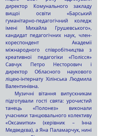
директор Комунального закладу 
вищої освіти «Барський 
гуманітарно-педагогічний коледж 
імені Михайла Грушевського», 
кандидат педагогічних наук, член-
кореспондент Академії 
міжнародного співробітництва з 
креативної педагогіки «Полісся» 
Савчук Петро Несторович і 
директор Обласного наукового 
ліцею-інтернату Хілінська Людмила 
Валентинівна.
  Музичні вітання випускникам 
підготували гості свята: урочистий 
танець «Полонез» виконали 
учасники танцювального колективу 
«Оксамитки» (керівник – Інна 
Медведєва), а Яна Паламарчук, нині 