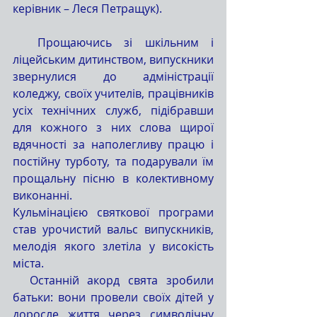
керівник – Леся Петращук). 
  Прощаючись зі шкільним і 
ліцейським дитинством, випускники 
звернулися до адміністрації 
коледжу, своїх учителів, працівників 
усіх технічних служб, підібравши 
для кожного з них слова щирої 
вдячності за наполегливу працю і 
постійну турботу, та подарували їм 
прощальну пісню в колективному 
виконанні.
Кульмінацією святкової програми 
став урочистий вальс випускників, 
мелодія якого злетіла у високість 
міста. 
  Останній акорд свята зробили 
батьки: вони провели своїх дітей у 
доросле життя через символічну 