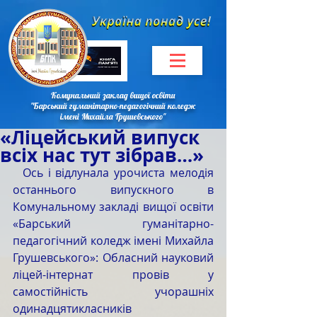
Комунальний заклад вищої освіти
"Барський гуманітарно-педагогічний коледж
імені Михайла Грушевського"
«Ліцейський випуск
всіх нас тут зібрав…»
  Ось і відлунала урочиста мелодія 
останнього випускного в 
Комунальному закладі вищої освіти 
«Барський гуманітарно-
педагогічний коледж імені Михайла 
Грушевського»: Обласний науковий 
ліцей-інтернат провів у 
самостійність учорашніх 
одинадцятикласників 