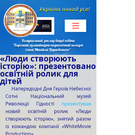
Комунальний заклад вищої освіти
"Барський гуманітарно-педагогічний коледж
імені Михайла Грушевського"
«Люди створюють
історію»: презентовано
освітній ролик для
дітей
     Напередодні Дня Героїв Небесної 
Сотні Національний музей 
Революції Гідності 
презентував 
новий освітній ролик «Люди 
створюють історію», знятий разом 
із командою компанії «WhiteMovie 
Production».