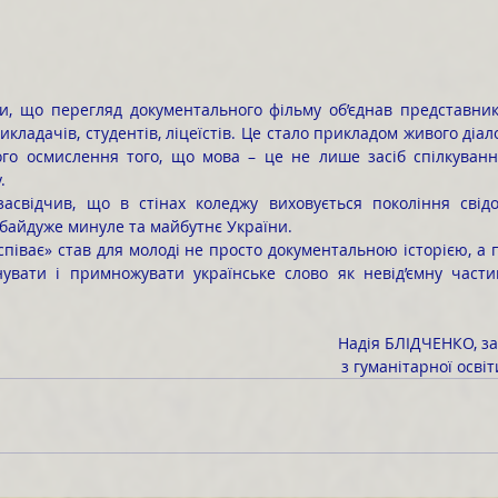
икладачів, студентів, ліцеїстів. Це стало прикладом живого діал
го осмислення того, що мова – це не лише засіб спілкування,
.
 байдуже минуле та майбутнє України.
інувати і примножувати українське слово як невід’ємну части
Надія БЛІДЧЕНКО, з
 з гуманітарної осві