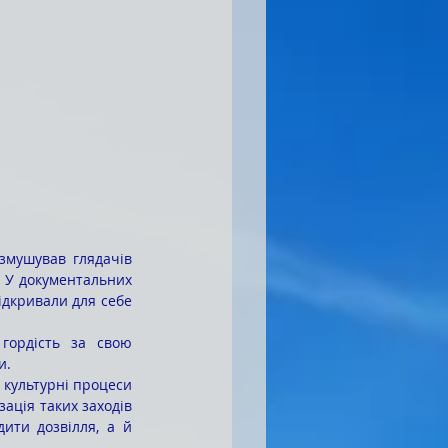
. У документальних 
дкривали для себе 
и.
ація таких заходів 
ити дозвілля, а й 