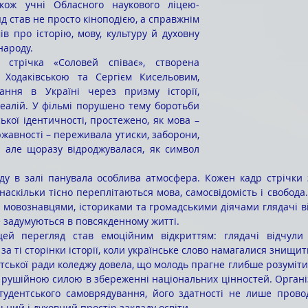
акож учні Обласного наукового ліцею-
д став не просто кіноподією, а справжнім 
в про історію, мову, культуру й духовну 
народу.
Ходаківською та Сергієм Кисельовим, 
ання в Україні через призму історії, 
реалій. У фільмі порушено тему боротьби 
кої ідентичності, простежено, як мова – 
жавності – переживала утиски, заборони, 
, але щоразу відроджувалася, як символ 
наскільки тісно переплітаються мова, самосвідомість і свобода
з мовознавцями, істориками та громадськими діячами глядачі ві
е задумуються в повсякденному житті.
 за ті сторінки історії, коли українське слово намагалися знищит
и рушійною силою в збереженні національних цінностей. Організ
студентського самоврядування, його здатності не лише провод
ьний і духовний простір закладу освіти.