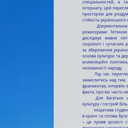
спеціальностей, а т
інтернату. Цей перегля
простором для роздумі
стійкість українського 
	Документальна стрічка «Соловей співає», створена 
режисерами Тетяною 
досліджує мовне пит
соціології і сучасних 
за збереження українсь
основа культури та дер
асиміляційні політики
незламності народу.
	Під час перегляду в залі панувала особлива атмосфера. Кожен кадр стрічки змушував глядачів 
замислитись над тим, 
фрагментах, інтерв’ю 
факти, про які часто н
	Для багатьох цей перегляд став емоційним відкриттям: глядачі відчули гордість за свою 
культуру і гострий біль
	Ініціатива студентської ради коледжу довела, що молодь прагне глибше розуміти культурні процеси 
в країні та готова бут
– це прояв зрілості 
формувати інтелектуал