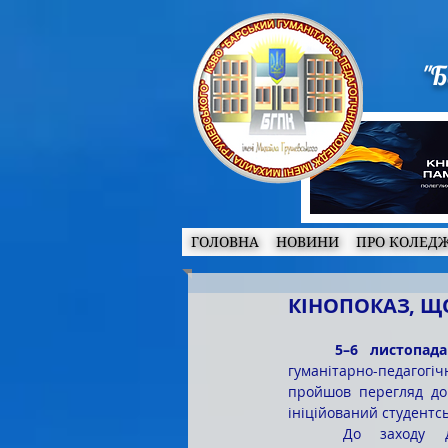
"Б
ГОЛОВНА
НОВИНИ
ПРО КОЛЕД
КІНОПОКАЗ, 
	5–6 листопад
гуманітарно-педагогіч
пройшов перегляд док
ініційований студентс
	До заходу долучилися здобувачі освіти різних 