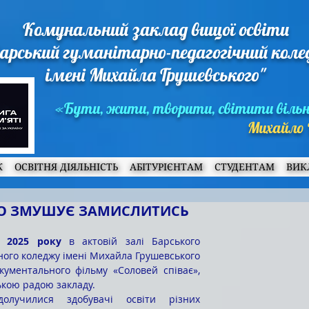
Комунальний заклад вищої освіти
арський гуманітарно-педагогічний кол
імені Михайла Грушевського"
«Бути, жити, творити, світити віль
Михайло 
Ж
ОСВІТНЯ ДІЯЛЬНІСТЬ
АБІТУРІЄНТАМ
СТУДЕНТАМ
ВИК
ЩО ЗМУШУЄ ЗАМИСЛИТИСЬ
а 2025 року
 в актовій залі Барського 
ного коледжу імені Михайла Грушевського 
ументального фільму «Соловей співає», 
ькою радою закладу.