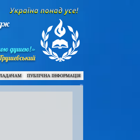
едж
ною душею!»
Грушевський
ЛАДАЧАМ
ПУБЛІЧНА ІНФОРМАЦІЯ