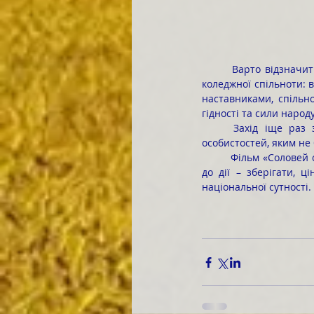
	Варто відзначити, що перегляд документального фільму об’єднав представників різних поколінь 
коледжної спільноти: в
наставниками, спільно
гідності та сили народу
	Захід іще раз засвідчив, що в стінах коледжу виховується покоління свідомих і допитливих 
особистостей, яким не
	Фільм «Соловей співає» став для молоді не просто документальною історією, а потужним закликом 
до дії – зберігати, ц
національної сутності.