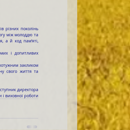
огу між молоддю та 
 а й код пам’яті, 
ну свого життя та 
аступник директора
ти і виховної роботи